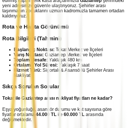
edilmiş kapalı çelik kasa araçlarımızla
Gaziantep
şehrindeki
yeni adresinize güvenle ulaştırıyoruz. Şehirler arası
taşınmanın zorluklarını uzman kadromuzla tamamen ortadan
kaldırıyoruz.
Rota ve Harita Görünümü
Rota Bilgileri (Tahmini)
Başlangıç Noktası:
Tokat
Merkez ve İlçeleri
Varış Noktası:
Gaziantep
Merkez ve İlçeleri
Toplam Mesafe:
Yaklaşık
480
km
Ortalama Yol Süresi:
Yaklaşık
7
saat
Hizmet Türü:
Sigortalı & Asansörlü Şehirler Arası
Nakliyat
Sıkça Sorulan Sorular
Tokat
ile
Gaziantep
arası nakliyat fiyatları ne kadar?
Eşya yoğunluğu, asansör durumu ve kat sayısına göre
fiyatlar ortalama
44.000
TL
ile
60.000
TL
arasında
değişmektedir.