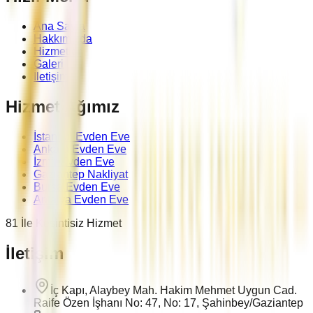
Ana Sayfa
Hakkımızda
Hizmetler
Galeri
İletişim
Hizmet Ağımız
İstanbul Evden Eve
Ankara Evden Eve
İzmir Evden Eve
Gaziantep Nakliyat
Bursa Evden Eve
Antalya Evden Eve
81 İle Kesintisiz Hizmet
İletişim
İç Kapı, Alaybey Mah. Hakim Mehmet Uygun Cad.
Raife Özen İşhanı No: 47, No: 17, Şahinbey/Gaziantep