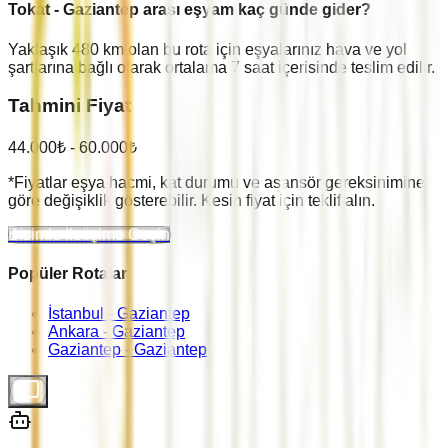
Tokat
-
Gaziantep
arası eşyam kaç günde gider?
Yaklaşık
480
km olan bu rota için eşyalarınız hava ve yol
şartlarına bağlı olarak ortalama
7
saat içerisinde teslim edilir.
Tahmini Fiyat
44.000
₺ -
60.000
₺
*Fiyatlar eşya hacmi, kat durumu ve asansör gereksinimine
göre değişiklik gösterebilir. Kesin fiyat için teklif alın.
Bizimle İletişime Geçin
Popüler Rotalar
İstanbul -
Gaziantep
Ankara -
Gaziantep
Gaziantep -
Gaziantep