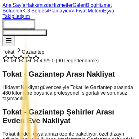
Ana Sayfa
Hakkımızda
Hizmetler
Galeri
Blog
Hizmet
Bölgeleri
K-3 Belgesi
Planlayıcı
AI Fiyat Motoru
Eşya
Takip
İletişim
Giriş/Kayıt
Ne Kadara Taşınırım?
Tokat
Gaziantep
4.9
/5.0 (
90
Değerlendirme)
Tokat
-
Gaziantep
Arası Nakliyat
Hidayet Nakliyat güvencesiyle
Tokat
ile
Gaziantep
arasında
480
kilometre boyunca profesyonel, sigortalı ve sorunsuz
taşımacılık.
Tokat
-
Gaziantep
Şehirler Arası
Evden Eve Nakliyat
Tokat
ilinden eşyalarınızı özenle paketliyor, özel dizayn