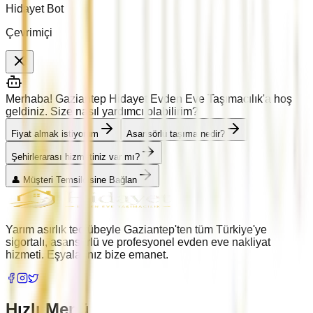
Hidayet Bot
Çevrimiçi
Merhaba! Gaziantep Hidayet Evden Eve Taşımacılık'a hoş
geldiniz. Size nasıl yardımcı olabilirim?
Fiyat almak istiyorum
Asansörlü taşıma nedir?
Şehirlerarası hizmetiniz var mı?
👤 Müşteri Temsilcisine Bağlan
Yarım asırlık tecrübeyle Gaziantep'ten tüm Türkiye'ye
sigortalı, asansörlü ve profesyonel evden eve nakliyat
hizmeti. Eşyalarınız bize emanet.
Hızlı Menü