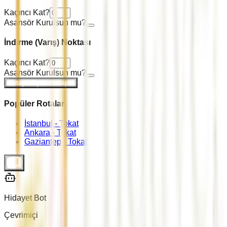
Kaçıncı Kat?
Asansör Kurulsun mu?
İndirme (Varış) Noktası
Kaçıncı Kat?
Asansör Kurulsun mu?
Detaylı Fiyatı Hesapla
Popüler Rotalar
İstanbul -
Tokat
Ankara -
Tokat
Gaziantep -
Tokat
Hidayet Bot
Çevrimiçi