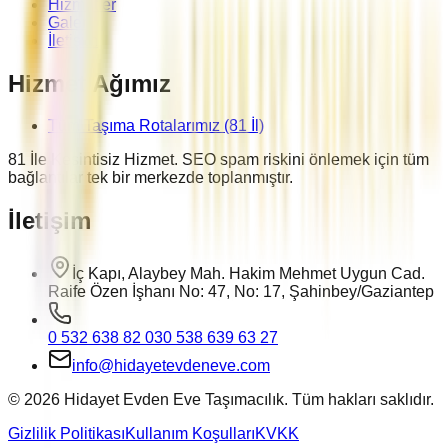
Hizmetler
Galeri
İletişim
Hizmet Ağımız
Tüm Taşıma Rotalarımız (81 İl)
81 İle Kesintisiz Hizmet. SEO spam riskini önlemek için tüm
bağlantılar tek bir merkezde toplanmıştır.
İletişim
İç Kapı, Alaybey Mah. Hakim Mehmet Uygun Cad.
Raife Özen İşhanı No: 47, No: 17, Şahinbey/Gaziantep
0 532 638 82 03
0 538 639 63 27
info@hidayetevdeneve.com
©
2026
Hidayet Evden Eve Taşımacılık. Tüm hakları saklıdır.
Gizlilik Politikası
Kullanım Koşulları
KVKK