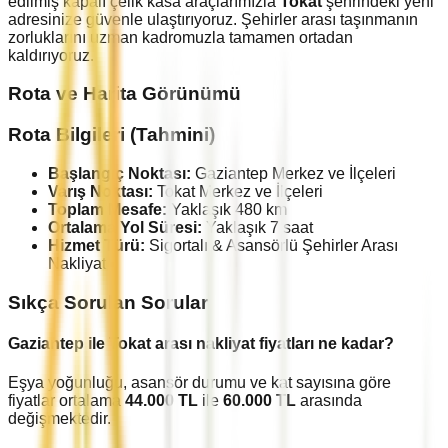
edilmiş kapalı çelik kasa araçlarımızla
Tokat
şehrindeki yeni
adresinize güvenle ulaştırıyoruz. Şehirler arası taşınmanın
zorluklarını uzman kadromuzla tamamen ortadan
kaldırıyoruz.
Rota ve Harita Görünümü
Rota Bilgileri (Tahmini)
Başlangıç Noktası:
Gaziantep
Merkez ve İlçeleri
Varış Noktası:
Tokat
Merkez ve İlçeleri
Toplam Mesafe:
Yaklaşık
480
km
Ortalama Yol Süresi:
Yaklaşık
7
saat
Hizmet Türü:
Sigortalı & Asansörlü Şehirler Arası
Nakliyat
Sıkça Sorulan Sorular
Gaziantep
ile
Tokat
arası nakliyat fiyatları ne kadar?
Eşya yoğunluğu, asansör durumu ve kat sayısına göre
fiyatlar ortalama
44.000
TL
ile
60.000
TL
arasında
değişmektedir.