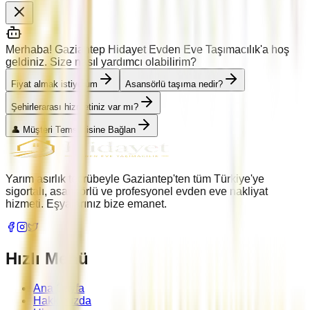
Merhaba! Gaziantep Hidayet Evden Eve Taşımacılık'a hoş
geldiniz. Size nasıl yardımcı olabilirim?
Fiyat almak istiyorum
Asansörlü taşıma nedir?
Şehirlerarası hizmetiniz var mı?
👤 Müşteri Temsilcisine Bağlan
Yarım asırlık tecrübeyle Gaziantep'ten tüm Türkiye'ye
sigortalı, asansörlü ve profesyonel evden eve nakliyat
hizmeti. Eşyalarınız bize emanet.
Hızlı Menü
Ana Sayfa
Hakkımızda