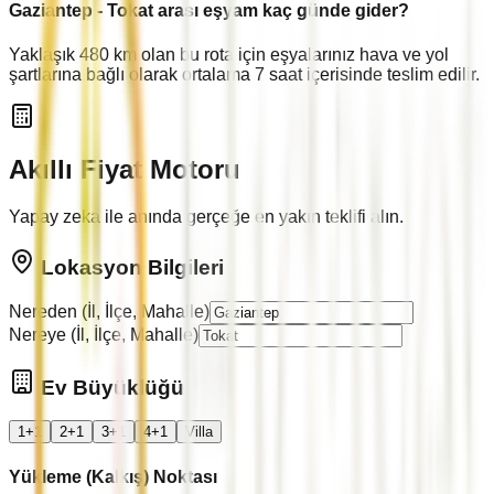
Gaziantep
-
Tokat
arası eşyam kaç günde gider?
Yaklaşık
480
km olan bu rota için eşyalarınız hava ve yol
şartlarına bağlı olarak ortalama
7
saat içerisinde teslim edilir.
Akıllı Fiyat Motoru
Yapay zeka ile anında gerçeğe en yakın teklifi alın.
Lokasyon Bilgileri
Nereden (İl, İlçe, Mahalle)
Nereye (İl, İlçe, Mahalle)
Ev Büyüklüğü
1+1
2+1
3+1
4+1
Villa
Yükleme (Kalkış) Noktası