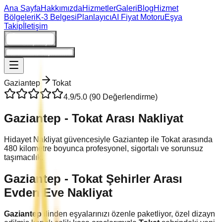
Ana Sayfa
Hakkımızda
Hizmetler
Galeri
Blog
Hizmet
Bölgeleri
K-3 Belgesi
Planlayıcı
AI Fiyat Motoru
Eşya
Takip
İletişim
Giriş/Kayıt
Ne Kadara Taşınırım?
Gaziantep
Tokat
4.9
/5.0 (
90
Değerlendirme)
Gaziantep
-
Tokat
Arası Nakliyat
Hidayet Nakliyat güvencesiyle
Gaziantep
ile
Tokat
arasında
480
kilometre boyunca profesyonel, sigortalı ve sorunsuz
taşımacılık.
Gaziantep
-
Tokat
Şehirler Arası
Evden Eve Nakliyat
Gaziantep
ilinden eşyalarınızı özenle paketliyor, özel dizayn