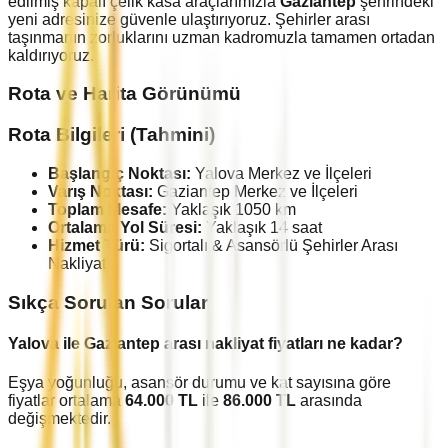
edilmiş kapalı çelik kasa araçlarımızla
Gaziantep
şehrindeki
yeni adresinize güvenle ulaştırıyoruz. Şehirler arası
taşınmanın zorluklarını uzman kadromuzla tamamen ortadan
kaldırıyoruz.
Rota ve Harita Görünümü
Rota Bilgileri (Tahmini)
Başlangıç Noktası:
Yalova
Merkez ve İlçeleri
Varış Noktası:
Gaziantep
Merkez ve İlçeleri
Toplam Mesafe:
Yaklaşık
1050
km
Ortalama Yol Süresi:
Yaklaşık
14
saat
Hizmet Türü:
Sigortalı & Asansörlü Şehirler Arası
Nakliyat
Sıkça Sorulan Sorular
Yalova
ile
Gaziantep
arası nakliyat fiyatları ne kadar?
Eşya yoğunluğu, asansör durumu ve kat sayısına göre
fiyatlar ortalama
64.000
TL
ile
86.000
TL
arasında
değişmektedir.