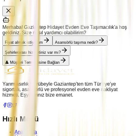
Merhaba! Gaziantep Hidayet Evden Eve Taşımacılık'a hoş
geldiniz. Size nasıl yardımcı olabilirim?
Fiyat almak istiyorum
Asansörlü taşıma nedir?
Şehirlerarası hizmetiniz var mı?
👤 Müşteri Temsilcisine Bağlan
Yarım asırlık tecrübeyle Gaziantep'ten tüm Türkiye'ye
sigortalı, asansörlü ve profesyonel evden eve nakliyat
hizmeti. Eşyalarınız bize emanet.
Hızlı Menü
Ana Sayfa