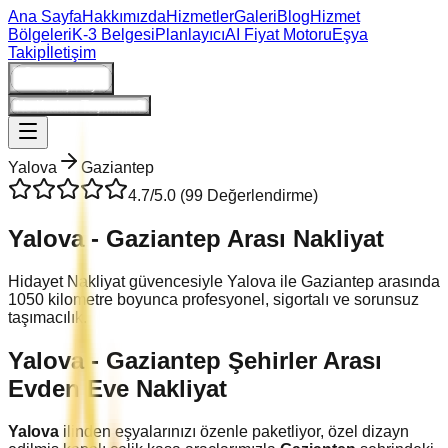
Ana Sayfa
Hakkımızda
Hizmetler
Galeri
Blog
Hizmet
Bölgeleri
K-3 Belgesi
Planlayıcı
AI Fiyat Motoru
Eşya
Takip
İletişim
Giriş/Kayıt
Ne Kadara Taşınırım?
Yalova
Gaziantep
4.7
/5.0 (
99
Değerlendirme)
Yalova
-
Gaziantep
Arası Nakliyat
Hidayet Nakliyat güvencesiyle
Yalova
ile
Gaziantep
arasında
1050
kilometre boyunca profesyonel, sigortalı ve sorunsuz
taşımacılık.
Yalova
-
Gaziantep
Şehirler Arası
Evden Eve Nakliyat
Yalova
ilinden eşyalarınızı özenle paketliyor, özel dizayn