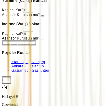
Yükleme (Kalkış) Noktası
Kaçıncı Kat?
Asansör Kurulsun mu?
İndirme (Varış) Noktası
Kaçıncı Kat?
Asansör Kurulsun mu?
Detaylı Fiyatı Hesapla
Popüler Rotalar
İstanbul -
Gaziantep
Ankara -
Gaziantep
Gaziantep -
Gaziantep
Hidayet Bot
Çevrimiçi