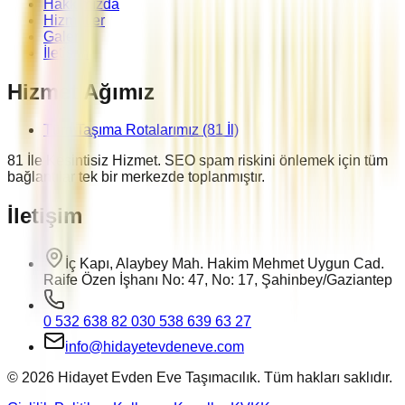
Hakkımızda
Hizmetler
Galeri
İletişim
Hizmet Ağımız
Tüm Taşıma Rotalarımız (81 İl)
81 İle Kesintisiz Hizmet. SEO spam riskini önlemek için tüm
bağlantılar tek bir merkezde toplanmıştır.
İletişim
İç Kapı, Alaybey Mah. Hakim Mehmet Uygun Cad.
Raife Özen İşhanı No: 47, No: 17, Şahinbey/Gaziantep
0 532 638 82 03
0 538 639 63 27
info@hidayetevdeneve.com
©
2026
Hidayet Evden Eve Taşımacılık. Tüm hakları saklıdır.