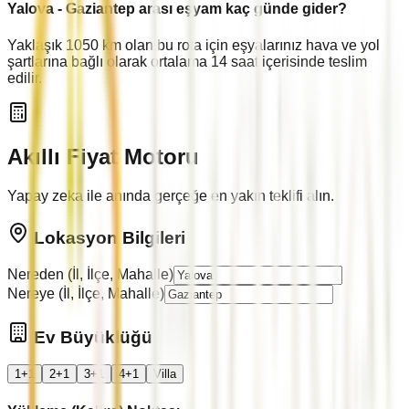
Yalova
-
Gaziantep
arası eşyam kaç günde gider?
Yaklaşık
1050
km olan bu rota için eşyalarınız hava ve yol
şartlarına bağlı olarak ortalama
14
saat içerisinde teslim
edilir.
Akıllı Fiyat Motoru
Yapay zeka ile anında gerçeğe en yakın teklifi alın.
Lokasyon Bilgileri
Nereden (İl, İlçe, Mahalle)
Nereye (İl, İlçe, Mahalle)
Ev Büyüklüğü
1+1
2+1
3+1
4+1
Villa