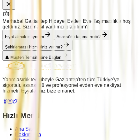
Merhaba! Gaziantep Hidayet Evden Eve Taşımacılık'a hoş
geldiniz. Size nasıl yardımcı olabilirim?
Fiyat almak istiyorum
Asansörlü taşıma nedir?
Şehirlerarası hizmetiniz var mı?
👤 Müşteri Temsilcisine Bağlan
Yarım asırlık tecrübeyle Gaziantep'ten tüm Türkiye'ye
sigortalı, asansörlü ve profesyonel evden eve nakliyat
hizmeti. Eşyalarınız bize emanet.
Hızlı Menü
Ana Sayfa
Hakkımızda