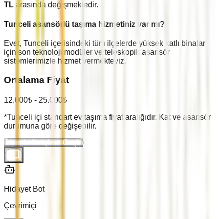
TL
arasında değişmektedir.
Tunceli
asansörlü taşıma hizmetiniz var mı?
Evet,
Tunceli
içerisindeki tüm ilçelerde yüksek katlı binalar
için son teknoloji modüler ve teleskopik asansör
sistemlerimizle hizmet vermekteyiz.
Ortalama Fiyat
12.000
₺ -
25.000
₺
*
Tunceli
içi standart ev taşıma fiyat aralığıdır. Kat ve asansör
durumuna göre değişebilir.
Bizimle İletişime Geçin
Hidayet Bot
Çevrimiçi