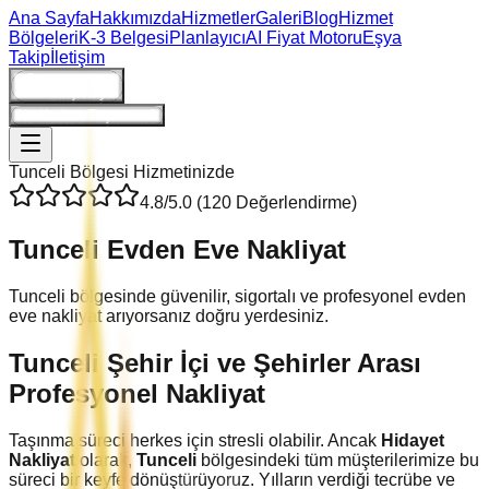
Ana Sayfa
Hakkımızda
Hizmetler
Galeri
Blog
Hizmet
Bölgeleri
K-3 Belgesi
Planlayıcı
AI Fiyat Motoru
Eşya
Takip
İletişim
Giriş/Kayıt
Ne Kadara Taşınırım?
Tunceli
Bölgesi Hizmetinizde
4.8
/5.0 (
120
Değerlendirme)
Tunceli
Evden Eve Nakliyat
Tunceli bölgesinde güvenilir, sigortalı ve profesyonel evden
eve nakliyat arıyorsanız doğru yerdesiniz.
Tunceli
Şehir İçi ve Şehirler Arası
Profesyonel Nakliyat
Taşınma süreci herkes için stresli olabilir. Ancak
Hidayet
Nakliyat
olarak,
Tunceli
bölgesindeki tüm müşterilerimize bu
süreci bir keyfe dönüştürüyoruz. Yılların verdiği tecrübe ve