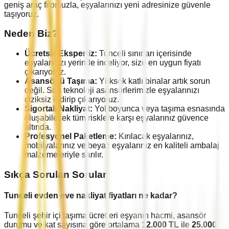
geniş araç filomuzla, eşyalarınızı yeni adresinize güvenle
taşıyoruz.
Neden Biz?
Ücretsiz Ekspertiz:
Tunceli
sınırları içerisinde
eşyalarınızı yerinde inceliyor, size en uygun fiyatı
çıkarıyoruz.
Asansörlü Taşıma:
Yüksek katlı binalar artık sorun
değil. Son teknoloji asansörlerimizle eşyalarınızı
çiziksiz indirip çıkarıyoruz.
Sigortalı Nakliyat:
Yol boyunca veya taşıma esnasında
oluşabilecek tüm risklere karşı eşyalarınız güvence
altında.
Profesyonel Paketleme:
Kırılacak eşyalarınız,
mobilyalarınız ve beyaz eşyalarınız en kaliteli ambalaj
malzemeleriyle sarılır.
Sıkça Sorulan Sorular
Tunceli
evden eve nakliyat fiyatları ne kadar?
Tunceli
şehir içi taşıma ücretleri eşyanın hacmi, asansör
durumu ve kat sayısına göre ortalama
12.000
TL
ile
25.000