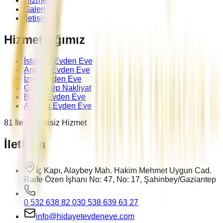
Hizmetler
Galeri
İletişim
Hizmet Ağımız
İstanbul Evden Eve
Ankara Evden Eve
İzmir Evden Eve
Gaziantep Nakliyat
Bursa Evden Eve
Antalya Evden Eve
81 İle Kesintisiz Hizmet
İletişim
İç Kapı, Alaybey Mah. Hakim Mehmet Uygun Cad.
Raife Özen İşhanı No: 47, No: 17, Şahinbey/Gaziantep
0 532 638 82 03
0 538 639 63 27
info@hidayetevdeneve.com