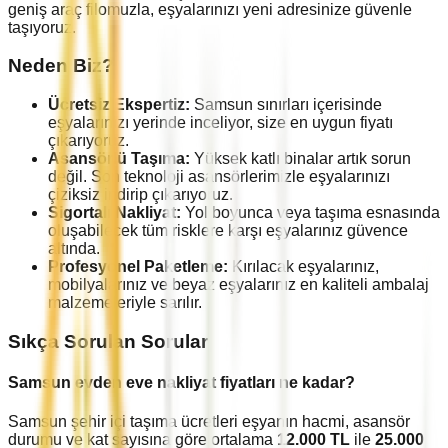
geniş araç filomuzla, eşyalarınızı yeni adresinize güvenle
taşıyoruz.
Neden Biz?
Ücretsiz Ekspertiz:
Samsun
sınırları içerisinde
eşyalarınızı yerinde inceliyor, size en uygun fiyatı
çıkarıyoruz.
Asansörlü Taşıma:
Yüksek katlı binalar artık sorun
değil. Son teknoloji asansörlerimizle eşyalarınızı
çiziksiz indirip çıkarıyoruz.
Sigortalı Nakliyat:
Yol boyunca veya taşıma esnasında
oluşabilecek tüm risklere karşı eşyalarınız güvence
altında.
Profesyonel Paketleme:
Kırılacak eşyalarınız,
mobilyalarınız ve beyaz eşyalarınız en kaliteli ambalaj
malzemeleriyle sarılır.
Sıkça Sorulan Sorular
Samsun
evden eve nakliyat fiyatları ne kadar?
Samsun
şehir içi taşıma ücretleri eşyanın hacmi, asansör
durumu ve kat sayısına göre ortalama
12.000
TL
ile
25.000