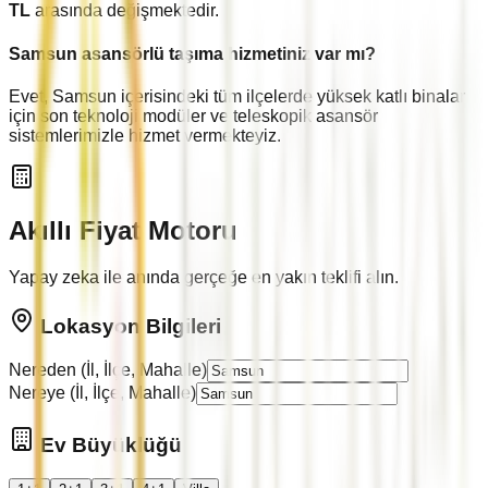
TL
arasında değişmektedir.
Samsun
asansörlü taşıma hizmetiniz var mı?
Evet,
Samsun
içerisindeki tüm ilçelerde yüksek katlı binalar
için son teknoloji modüler ve teleskopik asansör
sistemlerimizle hizmet vermekteyiz.
Akıllı Fiyat Motoru
Yapay zeka ile anında gerçeğe en yakın teklifi alın.
Lokasyon Bilgileri
Nereden (İl, İlçe, Mahalle)
Nereye (İl, İlçe, Mahalle)
Ev Büyüklüğü