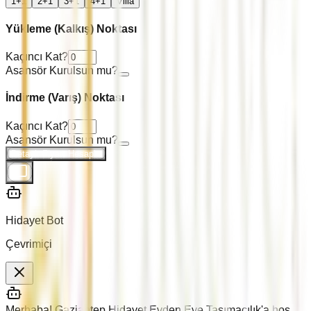
1+1
2+1
3+1
4+1
Villa
Yükleme (Kalkış) Noktası
Kaçıncı Kat?
Asansör Kurulsun mu?
İndirme (Varış) Noktası
Kaçıncı Kat?
Asansör Kurulsun mu?
Detaylı Fiyatı Hesapla
Hidayet Bot
Çevrimiçi
Merhaba! Gaziantep Hidayet Evden Eve Taşımacılık'a hoş