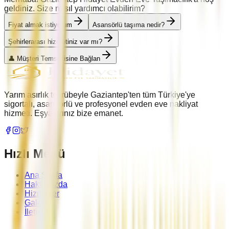
geldiniz. Size nasıl yardımcı olabilirim?
Fiyat almak istiyorum
Asansörlü taşıma nedir?
Şehirlerarası hizmetiniz var mı?
👤 Müşteri Temsilcisine Bağlan
Yarım asırlık tecrübeyle Gaziantep'ten tüm Türkiye'ye
sigortalı, asansörlü ve profesyonel evden eve nakliyat
hizmeti. Eşyalarınız bize emanet.
Hızlı Menü
Ana Sayfa
Hakkımızda
Hizmetler
Galeri
İletişim