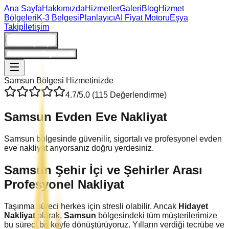
Ana Sayfa
Hakkımızda
Hizmetler
Galeri
Blog
Hizmet
Bölgeleri
K-3 Belgesi
Planlayıcı
AI Fiyat Motoru
Eşya
Takip
İletişim
Giriş/Kayıt
Ne Kadara Taşınırım?
Samsun
Bölgesi Hizmetinizde
4.7
/5.0 (
115
Değerlendirme)
Samsun
Evden Eve Nakliyat
Samsun bölgesinde güvenilir, sigortalı ve profesyonel evden
eve nakliyat arıyorsanız doğru yerdesiniz.
Samsun
Şehir İçi ve Şehirler Arası
Profesyonel Nakliyat
Taşınma süreci herkes için stresli olabilir. Ancak
Hidayet
Nakliyat
olarak,
Samsun
bölgesindeki tüm müşterilerimize
bu süreci bir keyfe dönüştürüyoruz. Yılların verdiği tecrübe ve