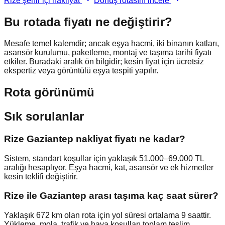
Rize
şehir içi nakliyat
Dönüş rotasını incele
Bu rotada fiyatı ne değiştirir?
Mesafe temel kalemdir; ancak eşya hacmi, iki binanın katları,
asansör kurulumu, paketleme, montaj ve taşıma tarihi fiyatı
etkiler. Buradaki aralık ön bilgidir; kesin fiyat için ücretsiz
ekspertiz veya görüntülü eşya tespiti yapılır.
Rota görünümü
Sık sorulanlar
Rize Gaziantep nakliyat fiyatı ne kadar?
Sistem, standart koşullar için yaklaşık 51.000–69.000 TL
aralığı hesaplıyor. Eşya hacmi, kat, asansör ve ek hizmetler
kesin teklifi değiştirir.
Rize ile Gaziantep arası taşıma kaç saat sürer?
Yaklaşık 672 km olan rota için yol süresi ortalama 9 saattir.
Yükleme, mola, trafik ve hava koşulları toplam teslim