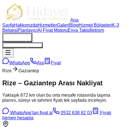
Ana
Sayfa
Hakkımızda
Hizmetler
Galeri
Blog
Hizmet Bölgeleri
K-3
Belgesi
Planlayıcı
AI Fiyat Motoru
Eşya Takip
İletişim
Giriş/Kayıt
Ne Kadara Taşınırım?
WhatsApp
Ara
Fiyat
Rize
Gaziantep
Rize
–
Gaziantep
Arası Nakliyat
Yaklaşık
672
km olan bu
orta
mesafe rotasında taşıma
planını, süreyi ve tahmini fiyatı tek sayfada inceleyin.
WhatsApp’tan fiyat al
0532 638 82 03
Fiyatı
hemen hesapla