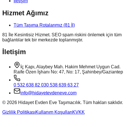
İletişim
Hizmet Ağımız
Tüm Taşıma Rotalarımız (81 İl)
81 İle Kesintisiz Hizmet. SEO spam riskini önlemek için tüm
bağlantılar tek bir merkezde toplanmıştır.
İletişim
İç Kapı, Alaybey Mah. Hakim Mehmet Uygun Cad.
Raife Özen İşhanı No: 47, No: 17, Şahinbey/Gaziantep
0 532 638 82 03
0 538 639 63 27
info@hidayetevdeneve.com
©
2026
Hidayet Evden Eve Taşımacılık. Tüm hakları saklıdır.
Gizlilik Politikası
Kullanım Koşulları
KVKK