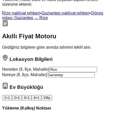
süresine eklenir.
Rize
nakliyat rehberi
•
Gaziantep
nakliyat rehberi
•
Dönüş
rotası:
Gaziantep
→
Rize
Akıllı Fiyat Motoru
Girdiğiniz bilgilere göre anında tahmini teklif alın.
Lokasyon Bilgileri
Nereden (İl, İlçe, Mahalle)
Nereye (İl, İlçe, Mahalle)
Ev Büyüklüğü
1+1
2+1
3+1
4+1
Villa
Yükleme (Kalkış) Noktası