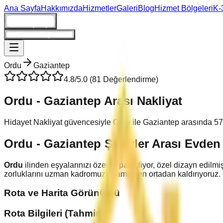
Ana Sayfa
Hakkımızda
Hizmetler
Galeri
Blog
Hizmet Bölgeleri
K-
Giriş/Kayıt
Ne Kadara Taşınırım?
Ordu
Gaziantep
4.8
/5.0 (
81
Değerlendirme)
Ordu
-
Gaziantep
Arası Nakliyat
Hidayet Nakliyat güvencesiyle
Ordu
ile
Gaziantep
arasında
57
Ordu
-
Gaziantep
Şehirler Arası Evden
Ordu
ilinden eşyalarınızı özenle paketliyor, özel dizayn edilmi
zorluklarını uzman kadromuzla tamamen ortadan kaldırıyoruz.
Rota ve Harita Görünümü
Rota Bilgileri (Tahmini)