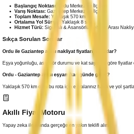
Başlangıç Noktası:
Ordu
Merkez ve İlçeleri
Varış Noktası:
Gaziantep
Merkez ve İlçeleri
Toplam Mesafe:
Yaklaşık
570
km
Ortalama Yol Süresi:
Yaklaşık
8
saat
Hizmet Türü:
Sigortalı & Asansörlü Şehirler Arası Nakliy
Sıkça Sorulan Sorular
Ordu
ile
Gaziantep
arası nakliyat fiyatları ne kadar?
Eşya yoğunluğu, asansör durumu ve kat sayısına göre fiyatlar
Ordu
-
Gaziantep
arası eşyam kaç günde gider?
Yaklaşık
570
km olan bu rota için eşyalarınız hava ve yol şartl
Akıllı Fiyat Motoru
Yapay zeka ile anında gerçeğe en yakın teklifi alın.