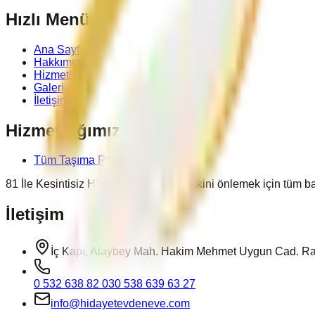
Hızlı Menü
Ana Sayfa
Hakkımızda
Hizmetler
Galeri
İletişim
Hizmet Ağımız
Tüm Taşıma Rotalarımız (81 İl)
81 İle Kesintisiz Hizmet. SEO spam riskini önlemek için tüm bağ
İletişim
İç Kapı, Alaybey Mah. Hakim Mehmet Uygun Cad. Rai
0 532 638 82 03
0 538 639 63 27
info@hidayetevdeneve.com