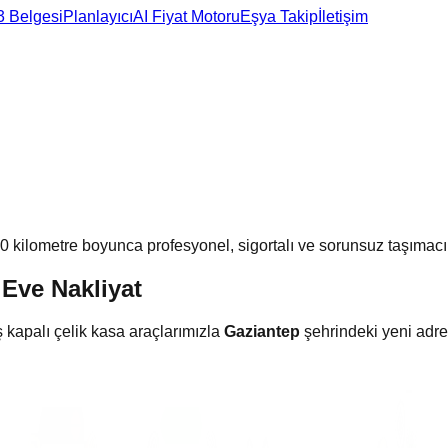
3 Belgesi
Planlayıcı
AI Fiyat Motoru
Eşya Takip
İletişim
0
kilometre boyunca profesyonel, sigortalı ve sorunsuz taşımacıl
 Eve Nakliyat
ş kapalı çelik kasa araçlarımızla
Gaziantep
şehrindeki yeni adres