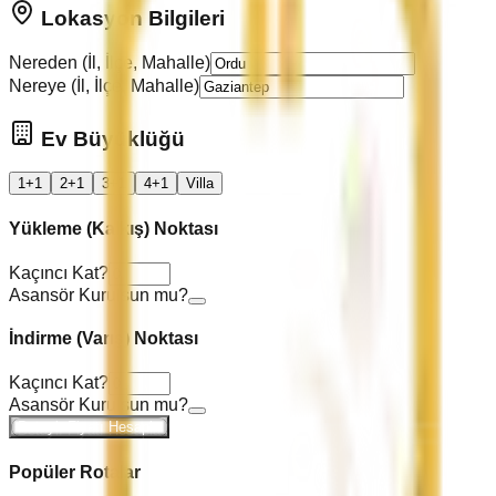
Lokasyon Bilgileri
Nereden (İl, İlçe, Mahalle)
Nereye (İl, İlçe, Mahalle)
Ev Büyüklüğü
1+1
2+1
3+1
4+1
Villa
Yükleme (Kalkış) Noktası
Kaçıncı Kat?
Asansör Kurulsun mu?
İndirme (Varış) Noktası
Kaçıncı Kat?
Asansör Kurulsun mu?
Detaylı Fiyatı Hesapla
Popüler Rotalar