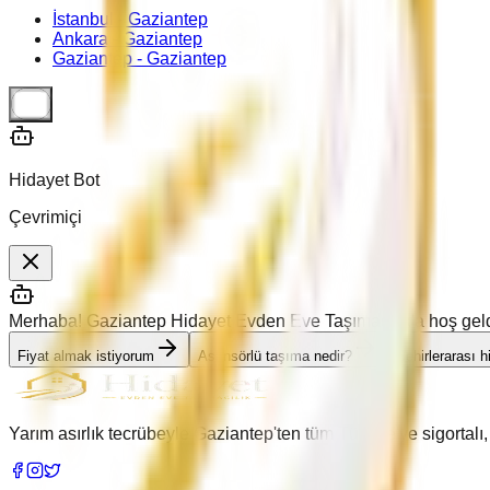
İstanbul -
Gaziantep
Ankara -
Gaziantep
Gaziantep -
Gaziantep
Hidayet Bot
Çevrimiçi
Merhaba! Gaziantep Hidayet Evden Eve Taşımacılık'a hoş geldin
Fiyat almak istiyorum
Asansörlü taşıma nedir?
Şehirlerarası 
Yarım asırlık tecrübeyle Gaziantep'ten tüm Türkiye'ye sigortal