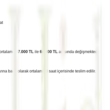
at
 ortalama
47.000
TL
ile
64.000
TL
arasında değişmektedir.
arına bağlı olarak ortalama
8
saat içerisinde teslim edilir.