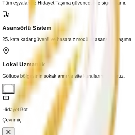
Tüm eşyalarınız Hidayet Taşıma güvencesiyle sigortalanır.
Asansörlü Sistem
25. kata kadar güvenli ve hasarsız modüler asansörlü taşıma.
Lokal Uzmanlık
Göllüce
bölgesinin sokaklarını ve site kurallarını biliyoruz.
Hidayet Bot
Çevrimiçi