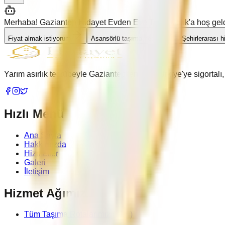
Merhaba! Gaziantep Hidayet Evden Eve Taşımacılık'a hoş geldin
Fiyat almak istiyorum
Asansörlü taşıma nedir?
Şehirlerarası 
Yarım asırlık tecrübeyle Gaziantep'ten tüm Türkiye'ye sigortal
Hızlı Menü
Ana Sayfa
Hakkımızda
Hizmetler
Galeri
İletişim
Hizmet Ağımız
Tüm Taşıma Rotalarımız (81 İl)