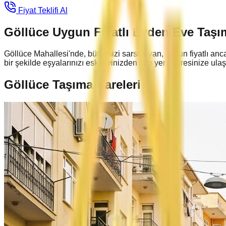
Fiyat Teklifi Al
Göllüce Uygun Fiyatlı Evden Eve Taşı
Göllüce Mahallesi'nde, bütçenizi sarsmayan, uygun fiyatlı anc
bir şekilde eşyalarınızı eski evinizden alıp yeni adresinize ulaşt
Göllüce
Taşıma Kareleri