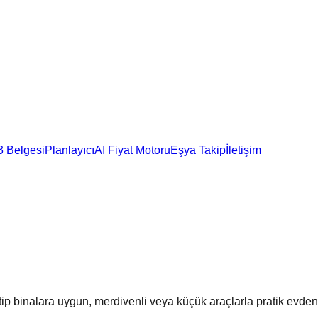
3 Belgesi
Planlayıcı
AI Fiyat Motoru
Eşya Takip
İletişim
ip binalara uygun, merdivenli veya küçük araçlarla pratik evden