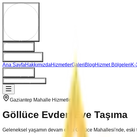
WhatsApp Destek
Hemen Ara
E-Posta Gönder
Ana Sayfa
Hakkımızda
Hizmetler
Galeri
Blog
Hizmet Bölgeleri
K-
Giriş/Kayıt
Ne Kadara Taşınırım?
Gaziantep Mahalle Hizmetleri
Göllüce
Evden Eve Taşıma
Geleneksel yaşamın devam ettiği Göllüce Mahallesi'nde, eski t