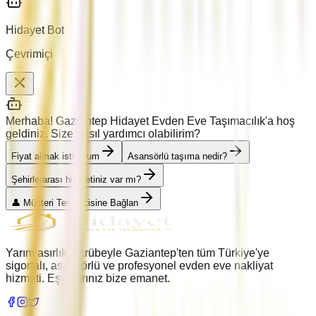
Hidayet Bot
Çevrimiçi
Merhaba! Gaziantep Hidayet Evden Eve Taşımacılık'a hoş
geldiniz. Size nasıl yardımcı olabilirim?
Fiyat almak istiyorum
Asansörlü taşıma nedir?
Şehirlerarası hizmetiniz var mı?
👤 Müşteri Temsilcisine Bağlan
Yarım asırlık tecrübeyle Gaziantep'ten tüm Türkiye'ye
sigortalı, asansörlü ve profesyonel evden eve nakliyat
hizmeti. Eşyalarınız bize emanet.