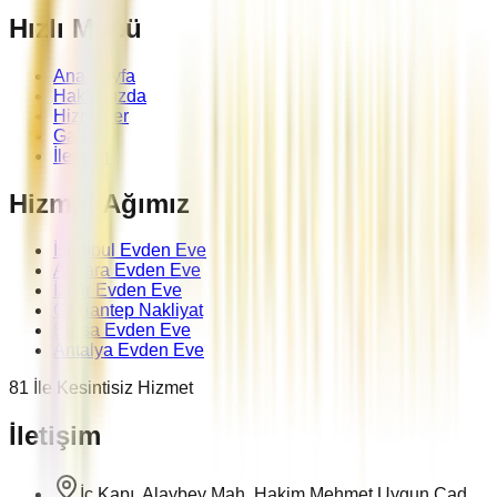
Hızlı Menü
Ana Sayfa
Hakkımızda
Hizmetler
Galeri
İletişim
Hizmet Ağımız
İstanbul Evden Eve
Ankara Evden Eve
İzmir Evden Eve
Gaziantep Nakliyat
Bursa Evden Eve
Antalya Evden Eve
81 İle Kesintisiz Hizmet
İletişim
İç Kapı, Alaybey Mah. Hakim Mehmet Uygun Cad.