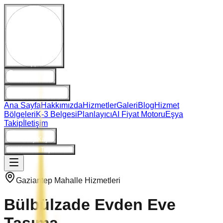
WhatsApp Destek
Hemen Ara
E-Posta Gönder
Ana Sayfa
Hakkımızda
Hizmetler
Galeri
Blog
Hizmet
Bölgeleri
K-3 Belgesi
Planlayıcı
AI Fiyat Motoru
Eşya
Takip
İletişim
Giriş/Kayıt
Ne Kadara Taşınırım?
Gaziantep Mahalle Hizmetleri
Bülbülzade
Evden Eve