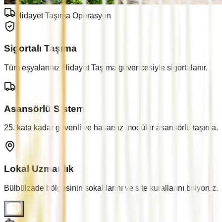
Hidayet Taşıma Operasyon
Sigortalı Taşıma
Tüm eşyalarınız Hidayet Taşıma güvencesiyle sigortalanır.
Asansörlü Sistem
25. kata kadar güvenli ve hasarsız modüler asansörlü taşıma.
Lokal Uzmanlık
Bülbülzade
bölgesinin sokaklarını ve site kurallarını biliyoruz.