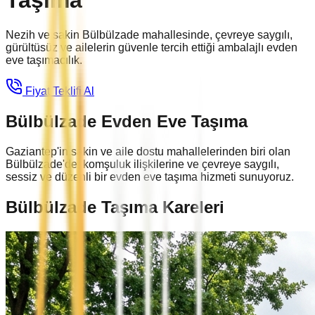
Taşıma
Nezih ve sakin Bülbülzade mahallesinde, çevreye saygılı,
gürültüsüz ve ailelerin güvenle tercih ettiği ambalajlı evden
eve taşımacılık.
Fiyat Teklifi Al
Bülbülzade Evden Eve Taşıma
Gaziantep'in sakin ve aile dostu mahallelerinden biri olan
Bülbülzade'de, komşuluk ilişkilerine ve çevreye saygılı,
sessiz ve düzenli bir evden eve taşıma hizmeti sunuyoruz.
Bülbülzade
Taşıma Kareleri