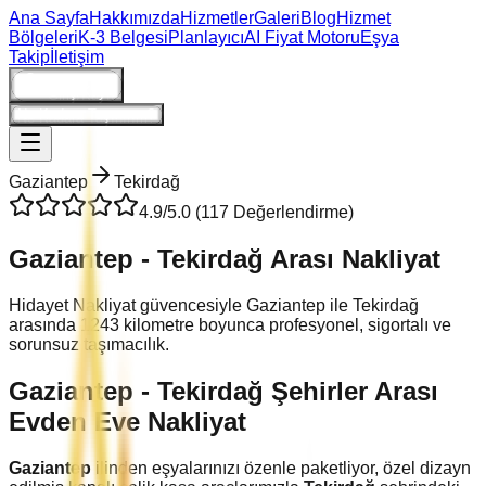
Ana Sayfa
Hakkımızda
Hizmetler
Galeri
Blog
Hizmet
Bölgeleri
K-3 Belgesi
Planlayıcı
AI Fiyat Motoru
Eşya
Takip
İletişim
Giriş/Kayıt
Ne Kadara Taşınırım?
Gaziantep
Tekirdağ
4.9
/5.0 (
117
Değerlendirme)
Gaziantep
-
Tekirdağ
Arası Nakliyat
Hidayet Nakliyat güvencesiyle
Gaziantep
ile
Tekirdağ
arasında
1243
kilometre boyunca profesyonel, sigortalı ve
sorunsuz taşımacılık.
Gaziantep
-
Tekirdağ
Şehirler Arası
Evden Eve Nakliyat
Gaziantep
ilinden eşyalarınızı özenle paketliyor, özel dizayn