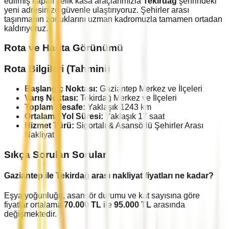
edilmiş kapalı çelik kasa araçlarımızla
Tekirdağ
şehrindeki
yeni adresinize güvenle ulaştırıyoruz. Şehirler arası
taşınmanın zorluklarını uzman kadromuzla tamamen ortadan
kaldırıyoruz.
Rota ve Harita Görünümü
Rota Bilgileri (Tahmini)
Başlangıç Noktası:
Gaziantep
Merkez ve İlçeleri
Varış Noktası:
Tekirdağ
Merkez ve İlçeleri
Toplam Mesafe:
Yaklaşık
1243
km
Ortalama Yol Süresi:
Yaklaşık
17
saat
Hizmet Türü:
Sigortalı & Asansörlü Şehirler Arası
Nakliyat
Sıkça Sorulan Sorular
Gaziantep
ile
Tekirdağ
arası nakliyat fiyatları ne kadar?
Eşya yoğunluğu, asansör durumu ve kat sayısına göre
fiyatlar ortalama
70.000
TL
ile
95.000
TL
arasında
değişmektedir.