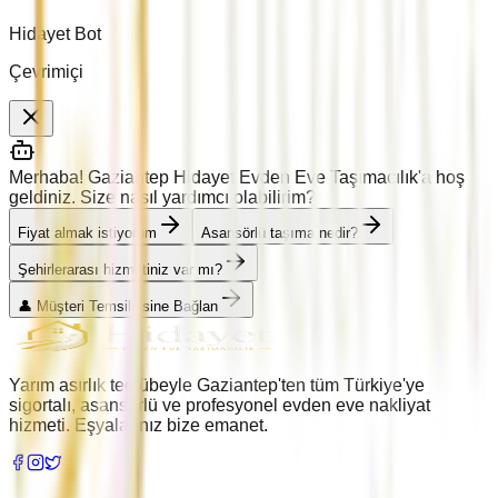
Hidayet Bot
Çevrimiçi
Merhaba! Gaziantep Hidayet Evden Eve Taşımacılık'a hoş
geldiniz. Size nasıl yardımcı olabilirim?
Fiyat almak istiyorum
Asansörlü taşıma nedir?
Şehirlerarası hizmetiniz var mı?
👤 Müşteri Temsilcisine Bağlan
Yarım asırlık tecrübeyle Gaziantep'ten tüm Türkiye'ye
sigortalı, asansörlü ve profesyonel evden eve nakliyat
hizmeti. Eşyalarınız bize emanet.