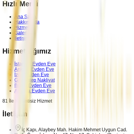
Hızlı Menü
Ana Sayfa
Hakkımızda
Hizmetler
Galeri
İletişim
Hizmet Ağımız
İstanbul Evden Eve
Ankara Evden Eve
İzmir Evden Eve
Gaziantep Nakliyat
Bursa Evden Eve
Antalya Evden Eve
81 İle Kesintisiz Hizmet
İletişim
İç Kapı, Alaybey Mah. Hakim Mehmet Uygun Cad.