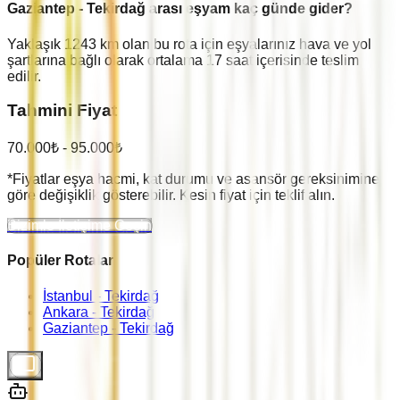
Gaziantep
-
Tekirdağ
arası eşyam kaç günde gider?
Yaklaşık
1243
km olan bu rota için eşyalarınız hava ve yol
şartlarına bağlı olarak ortalama
17
saat içerisinde teslim
edilir.
Tahmini Fiyat
70.000
₺ -
95.000
₺
*Fiyatlar eşya hacmi, kat durumu ve asansör gereksinimine
göre değişiklik gösterebilir. Kesin fiyat için teklif alın.
Bizimle İletişime Geçin
Popüler Rotalar
İstanbul -
Tekirdağ
Ankara -
Tekirdağ
Gaziantep -
Tekirdağ