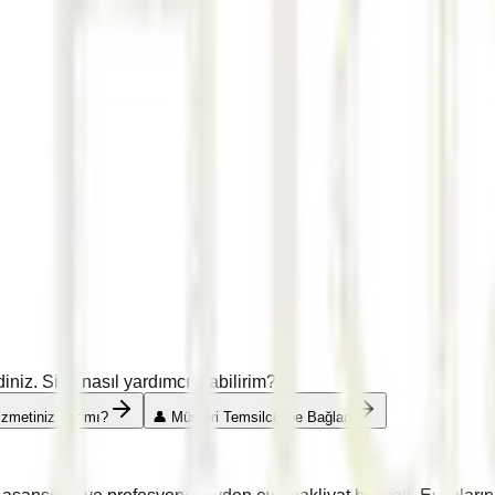
iz. Size nasıl yardımcı olabilirim?
hizmetiniz var mı?
👤 Müşteri Temsilcisine Bağlan