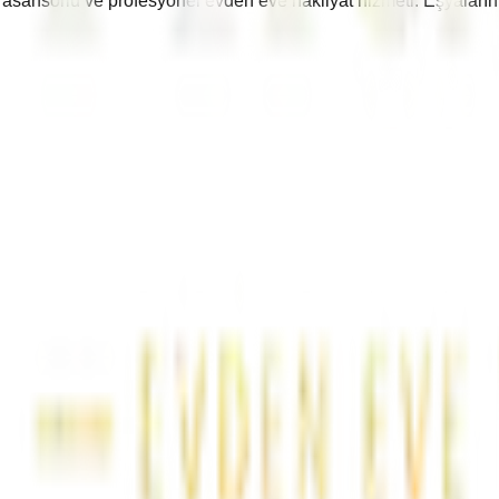
ı, asansörlü ve profesyonel evden eve nakliyat hizmeti. Eşyaları