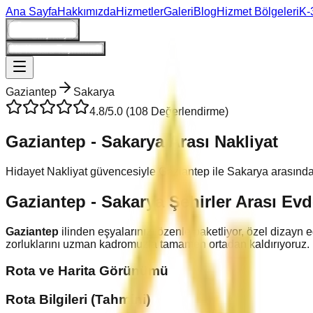
Ana Sayfa
Hakkımızda
Hizmetler
Galeri
Blog
Hizmet Bölgeleri
K-
Giriş/Kayıt
Ne Kadara Taşınırım?
Gaziantep
Sakarya
4.8
/5.0 (
108
Değerlendirme)
Gaziantep
-
Sakarya
Arası Nakliyat
Hidayet Nakliyat güvencesiyle
Gaziantep
ile
Sakarya
arasınd
Gaziantep
-
Sakarya
Şehirler Arası Evd
Gaziantep
ilinden eşyalarınızı özenle paketliyor, özel dizayn e
zorluklarını uzman kadromuzla tamamen ortadan kaldırıyoruz.
Rota ve Harita Görünümü
Rota Bilgileri (Tahmini)