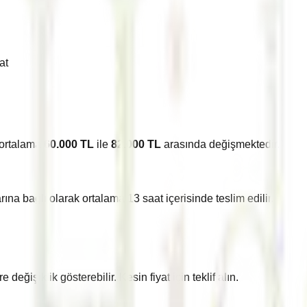
at
 ortalama
60.000
TL
ile
82.000
TL
arasında değişmektedir.
arına bağlı olarak ortalama
13
saat içerisinde teslim edilir.
ğişiklik gösterebilir. Kesin fiyat için teklif alın.