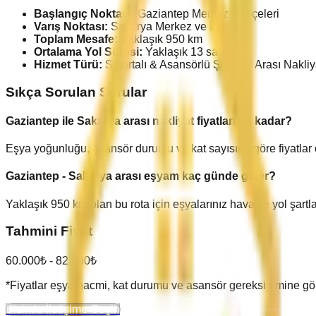
Başlangıç Noktası:
Gaziantep
Merkez ve İlçeleri
Varış Noktası:
Sakarya
Merkez ve İlçeleri
Toplam Mesafe:
Yaklaşık
950
km
Ortalama Yol Süresi:
Yaklaşık
13
saat
Hizmet Türü:
Sigortalı & Asansörlü Şehirler Arası Nakliy
Sıkça Sorulan Sorular
Gaziantep
ile
Sakarya
arası nakliyat fiyatları ne kadar?
Eşya yoğunluğu, asansör durumu ve kat sayısına göre fiyatlar
Gaziantep
-
Sakarya
arası eşyam kaç günde gider?
Yaklaşık
950
km olan bu rota için eşyalarınız hava ve yol şartl
Tahmini Fiyat
60.000
₺ -
82.000
₺
*Fiyatlar eşya hacmi, kat durumu ve asansör gereksinimine göre de
Bizimle İletişime Geçin