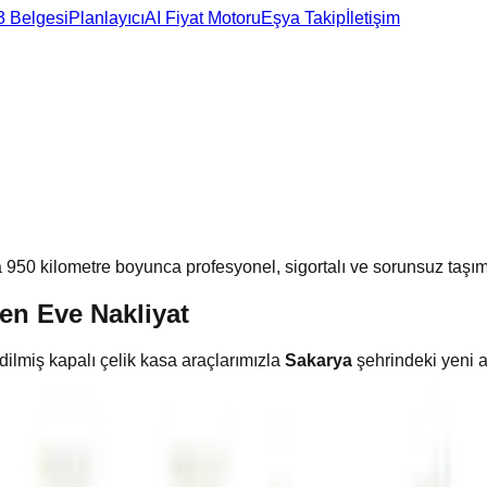
3 Belgesi
Planlayıcı
AI Fiyat Motoru
Eşya Takip
İletişim
a
950
kilometre boyunca profesyonel, sigortalı ve sorunsuz taşım
en Eve Nakliyat
dilmiş kapalı çelik kasa araçlarımızla
Sakarya
şehrindeki yeni a