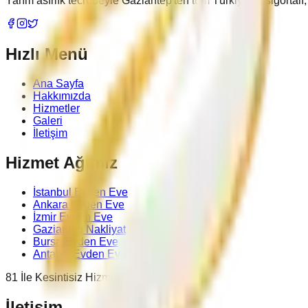
Yarım asırlık tecrübeyle Gaziantep'ten tüm Türkiye'ye sigortal
Hızlı Menü
Ana Sayfa
Hakkımızda
Hizmetler
Galeri
İletişim
Hizmet Ağımız
İstanbul Evden Eve
Ankara Evden Eve
İzmir Evden Eve
Gaziantep Nakliyat
Bursa Evden Eve
Antalya Evden Eve
81 İle Kesintisiz Hizmet
İletişim