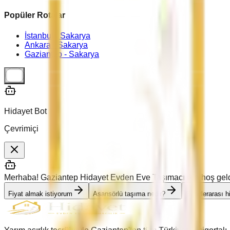
Popüler Rotalar
İstanbul -
Sakarya
Ankara -
Sakarya
Gaziantep -
Sakarya
Hidayet Bot
Çevrimiçi
Merhaba! Gaziantep Hidayet Evden Eve Taşımacılık'a hoş geldin
Fiyat almak istiyorum
Asansörlü taşıma nedir?
Şehirlerarası 