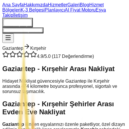
Ana Sayfa
Hakkımızda
Hizmetler
Galeri
Blog
Hizmet
Bölgeleri
K-3 Belgesi
Planlayıcı
AI Fiyat Motoru
Eşya
Takip
İletişim
Giriş/Kayıt
Ne Kadara Taşınırım?
Gaziantep
Kırşehir
4.9
/5.0 (
117
Değerlendirme)
Gaziantep
-
Kırşehir
Arası Nakliyat
Hidayet Nakliyat güvencesiyle
Gaziantep
ile
Kırşehir
arasında
474
kilometre boyunca profesyonel, sigortalı ve
sorunsuz taşımacılık.
Gaziantep
-
Kırşehir
Şehirler Arası
Evden Eve Nakliyat
Gaziantep
ilinden eşyalarınızı özenle paketliyor, özel dizayn