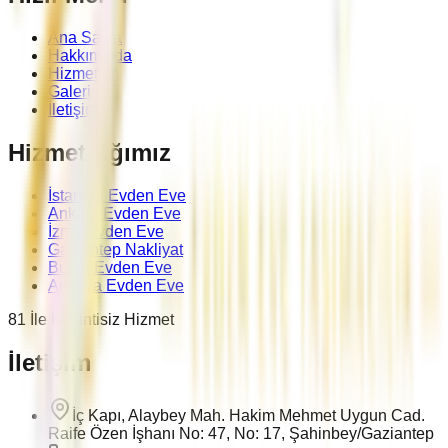
Ana Sayfa
Hakkımızda
Hizmetler
Galeri
İletişim
Hizmet Ağımız
İstanbul Evden Eve
Ankara Evden Eve
İzmir Evden Eve
Gaziantep Nakliyat
Bursa Evden Eve
Antalya Evden Eve
81 İle Kesintisiz Hizmet
İletişim
İç Kapı, Alaybey Mah. Hakim Mehmet Uygun Cad.
Raife Özen İşhanı No: 47, No: 17, Şahinbey/Gaziantep