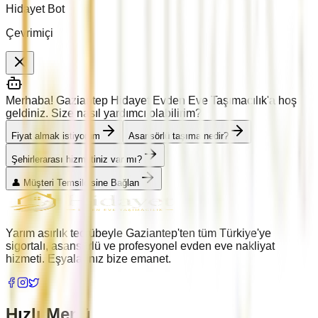
Hidayet Bot
Çevrimiçi
Merhaba! Gaziantep Hidayet Evden Eve Taşımacılık'a hoş
geldiniz. Size nasıl yardımcı olabilirim?
Fiyat almak istiyorum
Asansörlü taşıma nedir?
Şehirlerarası hizmetiniz var mı?
👤 Müşteri Temsilcisine Bağlan
Yarım asırlık tecrübeyle Gaziantep'ten tüm Türkiye'ye
sigortalı, asansörlü ve profesyonel evden eve nakliyat
hizmeti. Eşyalarınız bize emanet.
Hızlı Menü