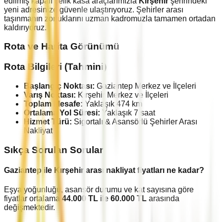
edilmiş kapalı çelik kasa araçlarımızla
Kırşehir
şehrindeki
yeni adresinize güvenle ulaştırıyoruz. Şehirler arası
taşınmanın zorluklarını uzman kadromuzla tamamen ortadan
kaldırıyoruz.
Rota ve Harita Görünümü
Rota Bilgileri (Tahmini)
Başlangıç Noktası:
Gaziantep
Merkez ve İlçeleri
Varış Noktası:
Kırşehir
Merkez ve İlçeleri
Toplam Mesafe:
Yaklaşık
474
km
Ortalama Yol Süresi:
Yaklaşık
7
saat
Hizmet Türü:
Sigortalı & Asansörlü Şehirler Arası
Nakliyat
Sıkça Sorulan Sorular
Gaziantep
ile
Kırşehir
arası nakliyat fiyatları ne kadar?
Eşya yoğunluğu, asansör durumu ve kat sayısına göre
fiyatlar ortalama
44.000
TL
ile
60.000
TL
arasında
değişmektedir.