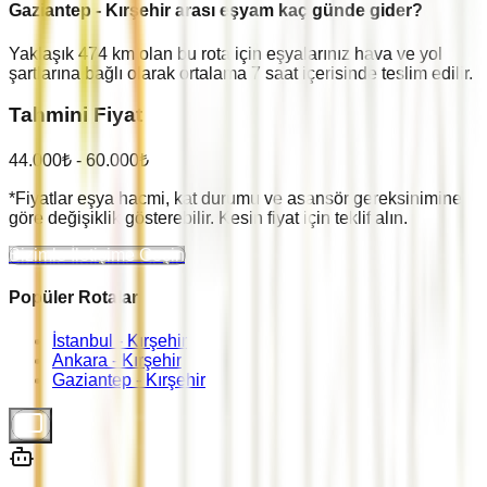
Gaziantep
-
Kırşehir
arası eşyam kaç günde gider?
Yaklaşık
474
km olan bu rota için eşyalarınız hava ve yol
şartlarına bağlı olarak ortalama
7
saat içerisinde teslim edilir.
Tahmini Fiyat
44.000
₺ -
60.000
₺
*Fiyatlar eşya hacmi, kat durumu ve asansör gereksinimine
göre değişiklik gösterebilir. Kesin fiyat için teklif alın.
Bizimle İletişime Geçin
Popüler Rotalar
İstanbul -
Kırşehir
Ankara -
Kırşehir
Gaziantep -
Kırşehir