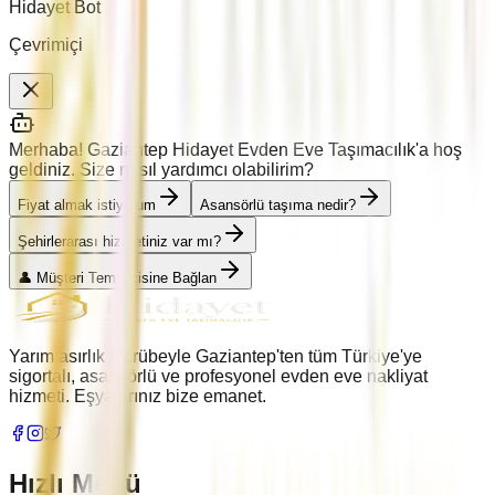
Hidayet Bot
Çevrimiçi
Merhaba! Gaziantep Hidayet Evden Eve Taşımacılık'a hoş
geldiniz. Size nasıl yardımcı olabilirim?
Fiyat almak istiyorum
Asansörlü taşıma nedir?
Şehirlerarası hizmetiniz var mı?
👤 Müşteri Temsilcisine Bağlan
Yarım asırlık tecrübeyle Gaziantep'ten tüm Türkiye'ye
sigortalı, asansörlü ve profesyonel evden eve nakliyat
hizmeti. Eşyalarınız bize emanet.
Hızlı Menü