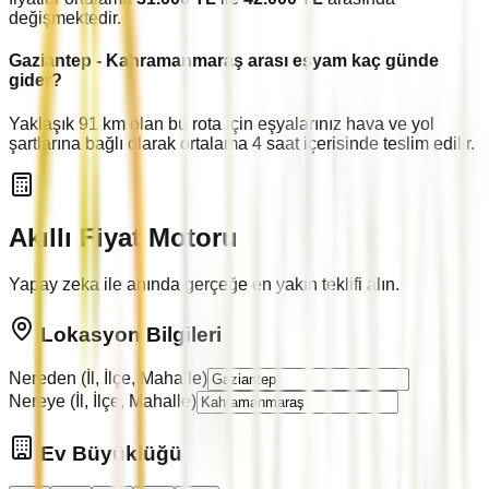
değişmektedir.
Gaziantep
-
Kahramanmaraş
arası eşyam kaç günde
gider?
Yaklaşık
91
km olan bu rota için eşyalarınız hava ve yol
şartlarına bağlı olarak ortalama
4
saat içerisinde teslim edilir.
Akıllı Fiyat Motoru
Yapay zeka ile anında gerçeğe en yakın teklifi alın.
Lokasyon Bilgileri
Nereden (İl, İlçe, Mahalle)
Nereye (İl, İlçe, Mahalle)
Ev Büyüklüğü