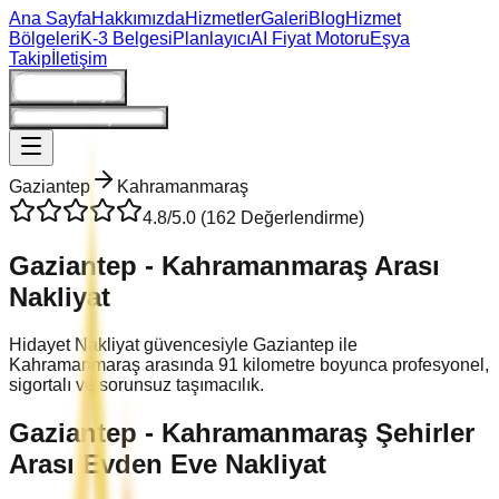
Ana Sayfa
Hakkımızda
Hizmetler
Galeri
Blog
Hizmet
Bölgeleri
K-3 Belgesi
Planlayıcı
AI Fiyat Motoru
Eşya
Takip
İletişim
Giriş/Kayıt
Ne Kadara Taşınırım?
Gaziantep
Kahramanmaraş
4.8
/5.0 (
162
Değerlendirme)
Gaziantep
-
Kahramanmaraş
Arası
Nakliyat
Hidayet Nakliyat güvencesiyle
Gaziantep
ile
Kahramanmaraş
arasında
91
kilometre boyunca profesyonel,
sigortalı ve sorunsuz taşımacılık.
Gaziantep
-
Kahramanmaraş
Şehirler
Arası Evden Eve Nakliyat