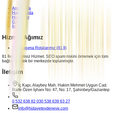
Ana Sayfa
Hakkımızda
Hizmetler
Galeri
İletişim
Hizmet Ağımız
Tüm Taşıma Rotalarımız (81 İl)
81 İle Kesintisiz Hizmet. SEO spam riskini önlemek için tüm
bağlantılar tek bir merkezde toplanmıştır.
İletişim
İç Kapı, Alaybey Mah. Hakim Mehmet Uygun Cad.
Raife Özen İşhanı No: 47, No: 17, Şahinbey/Gaziantep
0 532 638 82 03
0 538 639 63 27
info@hidayetevdeneve.com