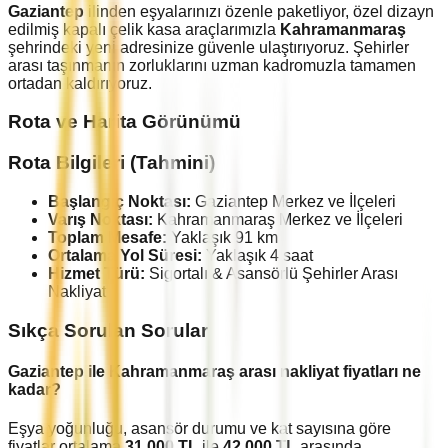
Gaziantep
ilinden eşyalarınızı özenle paketliyor, özel dizayn
edilmiş kapalı çelik kasa araçlarımızla
Kahramanmaraş
şehrindeki yeni adresinize güvenle ulaştırıyoruz. Şehirler
arası taşınmanın zorluklarını uzman kadromuzla tamamen
ortadan kaldırıyoruz.
Rota ve Harita Görünümü
Rota Bilgileri (Tahmini)
Başlangıç Noktası:
Gaziantep
Merkez ve İlçeleri
Varış Noktası:
Kahramanmaraş
Merkez ve İlçeleri
Toplam Mesafe:
Yaklaşık
91
km
Ortalama Yol Süresi:
Yaklaşık
4
saat
Hizmet Türü:
Sigortalı & Asansörlü Şehirler Arası
Nakliyat
Sıkça Sorulan Sorular
Gaziantep
ile
Kahramanmaraş
arası nakliyat fiyatları ne
kadar?
Eşya yoğunluğu, asansör durumu ve kat sayısına göre
fiyatlar ortalama
31.000
TL
ile
42.000
TL
arasında