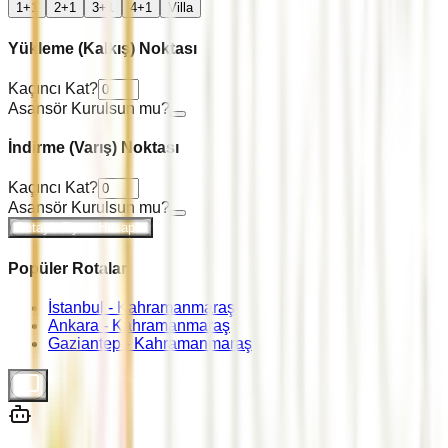
1+1
2+1
3+1
4+1
Villa
Yükleme (Kalkış) Noktası
Kaçıncı Kat?
Asansör Kurulsun mu?
İndirme (Varış) Noktası
Kaçıncı Kat?
Asansör Kurulsun mu?
Detaylı Fiyatı Hesapla
Popüler Rotalar
İstanbul -
Kahramanmaraş
Ankara -
Kahramanmaraş
Gaziantep -
Kahramanmaraş