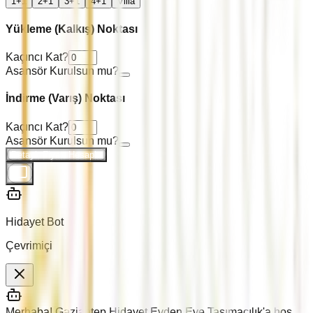
1+1
2+1
3+1
4+1
Villa
Yükleme (Kalkış) Noktası
Kaçıncı Kat?
Asansör Kurulsun mu?
İndirme (Varış) Noktası
Kaçıncı Kat?
Asansör Kurulsun mu?
Detaylı Fiyatı Hesapla
Hidayet Bot
Çevrimiçi
Merhaba! Gaziantep Hidayet Evden Eve Taşımacılık'a hoş