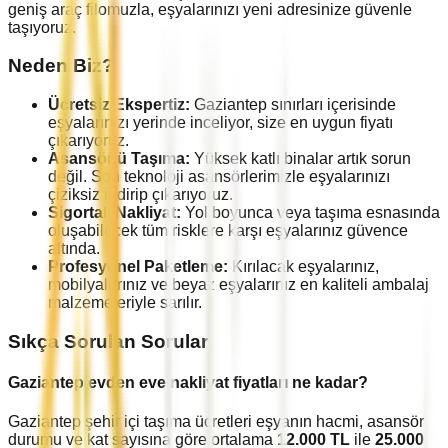
geniş araç filomuzla, eşyalarınızı yeni adresinize güvenle
taşıyoruz.
Neden Biz?
Ücretsiz Ekspertiz:
Gaziantep
sınırları içerisinde
eşyalarınızı yerinde inceliyor, size en uygun fiyatı
çıkarıyoruz.
Asansörlü Taşıma:
Yüksek katlı binalar artık sorun
değil. Son teknoloji asansörlerimizle eşyalarınızı
çiziksiz indirip çıkarıyoruz.
Sigortalı Nakliyat:
Yol boyunca veya taşıma esnasında
oluşabilecek tüm risklere karşı eşyalarınız güvence
altında.
Profesyonel Paketleme:
Kırılacak eşyalarınız,
mobilyalarınız ve beyaz eşyalarınız en kaliteli ambalaj
malzemeleriyle sarılır.
Sıkça Sorulan Sorular
Gaziantep
evden eve nakliyat fiyatları ne kadar?
Gaziantep
şehir içi taşıma ücretleri eşyanın hacmi, asansör
durumu ve kat sayısına göre ortalama
12.000
TL
ile
25.000