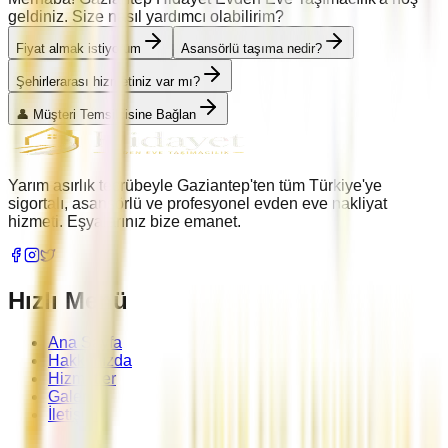
geldiniz. Size nasıl yardımcı olabilirim?
Fiyat almak istiyorum
Asansörlü taşıma nedir?
Şehirlerarası hizmetiniz var mı?
👤 Müşteri Temsilcisine Bağlan
Yarım asırlık tecrübeyle Gaziantep'ten tüm Türkiye'ye
sigortalı, asansörlü ve profesyonel evden eve nakliyat
hizmeti. Eşyalarınız bize emanet.
Hızlı Menü
Ana Sayfa
Hakkımızda
Hizmetler
Galeri
İletişim