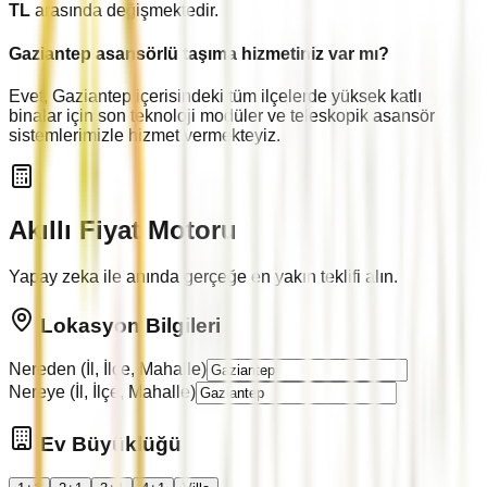
TL
arasında değişmektedir.
Gaziantep
asansörlü taşıma hizmetiniz var mı?
Evet,
Gaziantep
içerisindeki tüm ilçelerde yüksek katlı
binalar için son teknoloji modüler ve teleskopik asansör
sistemlerimizle hizmet vermekteyiz.
Akıllı Fiyat Motoru
Yapay zeka ile anında gerçeğe en yakın teklifi alın.
Lokasyon Bilgileri
Nereden (İl, İlçe, Mahalle)
Nereye (İl, İlçe, Mahalle)
Ev Büyüklüğü