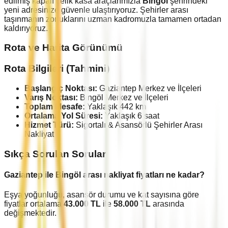
edilmiş kapalı çelik kasa araçlarımızla
Bingöl
şehrindeki
yeni adresinize güvenle ulaştırıyoruz. Şehirler arası
taşınmanın zorluklarını uzman kadromuzla tamamen ortadan
kaldırıyoruz.
Rota ve Harita Görünümü
Rota Bilgileri (Tahmini)
Başlangıç Noktası:
Gaziantep
Merkez ve İlçeleri
Varış Noktası:
Bingöl
Merkez ve İlçeleri
Toplam Mesafe:
Yaklaşık
442
km
Ortalama Yol Süresi:
Yaklaşık
6
saat
Hizmet Türü:
Sigortalı & Asansörlü Şehirler Arası
Nakliyat
Sıkça Sorulan Sorular
Gaziantep
ile
Bingöl
arası nakliyat fiyatları ne kadar?
Eşya yoğunluğu, asansör durumu ve kat sayısına göre
fiyatlar ortalama
43.000
TL
ile
58.000
TL
arasında
değişmektedir.