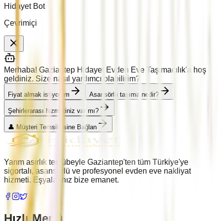
Hidayet Bot
Çevrimiçi
Merhaba! Gaziantep Hidayet Evden Eve Taşımacılık'a hoş
geldiniz. Size nasıl yardımcı olabilirim?
Fiyat almak istiyorum
Asansörlü taşıma nedir?
Şehirlerarası hizmetiniz var mı?
👤 Müşteri Temsilcisine Bağlan
Yarım asırlık tecrübeyle Gaziantep'ten tüm Türkiye'ye
sigortalı, asansörlü ve profesyonel evden eve nakliyat
hizmeti. Eşyalarınız bize emanet.
Hızlı Menü