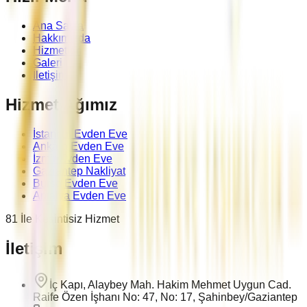
Ana Sayfa
Hakkımızda
Hizmetler
Galeri
İletişim
Hizmet Ağımız
İstanbul Evden Eve
Ankara Evden Eve
İzmir Evden Eve
Gaziantep Nakliyat
Bursa Evden Eve
Antalya Evden Eve
81 İle Kesintisiz Hizmet
İletişim
İç Kapı, Alaybey Mah. Hakim Mehmet Uygun Cad.
Raife Özen İşhanı No: 47, No: 17, Şahinbey/Gaziantep