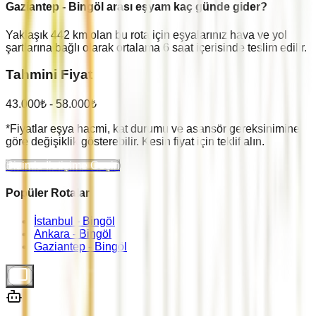
Gaziantep
-
Bingöl
arası eşyam kaç günde gider?
Yaklaşık
442
km olan bu rota için eşyalarınız hava ve yol
şartlarına bağlı olarak ortalama
6
saat içerisinde teslim edilir.
Tahmini Fiyat
43.000
₺ -
58.000
₺
*Fiyatlar eşya hacmi, kat durumu ve asansör gereksinimine
göre değişiklik gösterebilir. Kesin fiyat için teklif alın.
Bizimle İletişime Geçin
Popüler Rotalar
İstanbul -
Bingöl
Ankara -
Bingöl
Gaziantep -
Bingöl