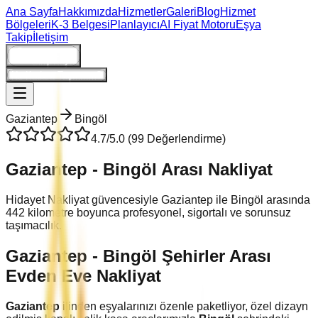
Ana Sayfa
Hakkımızda
Hizmetler
Galeri
Blog
Hizmet
Bölgeleri
K-3 Belgesi
Planlayıcı
AI Fiyat Motoru
Eşya
Takip
İletişim
Giriş/Kayıt
Ne Kadara Taşınırım?
Gaziantep
Bingöl
4.7
/5.0 (
99
Değerlendirme)
Gaziantep
-
Bingöl
Arası Nakliyat
Hidayet Nakliyat güvencesiyle
Gaziantep
ile
Bingöl
arasında
442
kilometre boyunca profesyonel, sigortalı ve sorunsuz
taşımacılık.
Gaziantep
-
Bingöl
Şehirler Arası
Evden Eve Nakliyat
Gaziantep
ilinden eşyalarınızı özenle paketliyor, özel dizayn