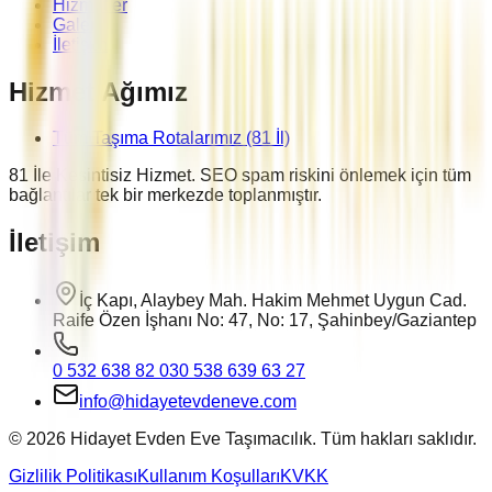
Hizmetler
Galeri
İletişim
Hizmet Ağımız
Tüm Taşıma Rotalarımız (81 İl)
81 İle Kesintisiz Hizmet. SEO spam riskini önlemek için tüm
bağlantılar tek bir merkezde toplanmıştır.
İletişim
İç Kapı, Alaybey Mah. Hakim Mehmet Uygun Cad.
Raife Özen İşhanı No: 47, No: 17, Şahinbey/Gaziantep
0 532 638 82 03
0 538 639 63 27
info@hidayetevdeneve.com
©
2026
Hidayet Evden Eve Taşımacılık. Tüm hakları saklıdır.
Gizlilik Politikası
Kullanım Koşulları
KVKK