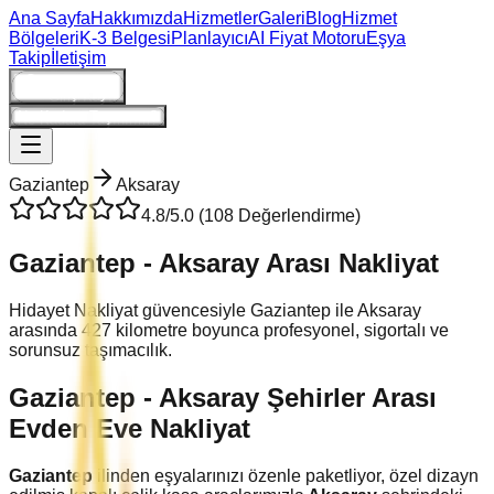
Ana Sayfa
Hakkımızda
Hizmetler
Galeri
Blog
Hizmet
Bölgeleri
K-3 Belgesi
Planlayıcı
AI Fiyat Motoru
Eşya
Takip
İletişim
Giriş/Kayıt
Ne Kadara Taşınırım?
Gaziantep
Aksaray
4.8
/5.0 (
108
Değerlendirme)
Gaziantep
-
Aksaray
Arası Nakliyat
Hidayet Nakliyat güvencesiyle
Gaziantep
ile
Aksaray
arasında
427
kilometre boyunca profesyonel, sigortalı ve
sorunsuz taşımacılık.
Gaziantep
-
Aksaray
Şehirler Arası
Evden Eve Nakliyat
Gaziantep
ilinden eşyalarınızı özenle paketliyor, özel dizayn