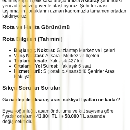
edilmiş kapalı çelik kasa araçlarımızla
Aksaray
şehrindeki
yeni adresinize güvenle ulaştırıyoruz. Şehirler arası
taşınmanın zorluklarını uzman kadromuzla tamamen ortadan
kaldırıyoruz.
Rota ve Harita Görünümü
Rota Bilgileri (Tahmini)
Başlangıç Noktası:
Gaziantep
Merkez ve İlçeleri
Varış Noktası:
Aksaray
Merkez ve İlçeleri
Toplam Mesafe:
Yaklaşık
427
km
Ortalama Yol Süresi:
Yaklaşık
6
saat
Hizmet Türü:
Sigortalı & Asansörlü Şehirler Arası
Nakliyat
Sıkça Sorulan Sorular
Gaziantep
ile
Aksaray
arası nakliyat fiyatları ne kadar?
Eşya yoğunluğu, asansör durumu ve kat sayısına göre
fiyatlar ortalama
43.000
TL
ile
58.000
TL
arasında
değişmektedir.