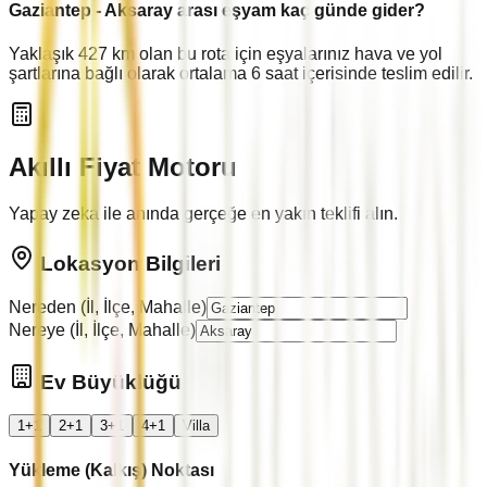
Gaziantep
-
Aksaray
arası eşyam kaç günde gider?
Yaklaşık
427
km olan bu rota için eşyalarınız hava ve yol
şartlarına bağlı olarak ortalama
6
saat içerisinde teslim edilir.
Akıllı Fiyat Motoru
Yapay zeka ile anında gerçeğe en yakın teklifi alın.
Lokasyon Bilgileri
Nereden (İl, İlçe, Mahalle)
Nereye (İl, İlçe, Mahalle)
Ev Büyüklüğü
1+1
2+1
3+1
4+1
Villa
Yükleme (Kalkış) Noktası