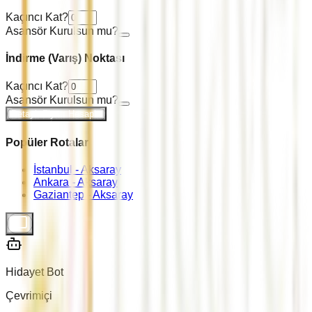
Kaçıncı Kat?
Asansör Kurulsun mu?
İndirme (Varış) Noktası
Kaçıncı Kat?
Asansör Kurulsun mu?
Detaylı Fiyatı Hesapla
Popüler Rotalar
İstanbul -
Aksaray
Ankara -
Aksaray
Gaziantep -
Aksaray
Hidayet Bot
Çevrimiçi