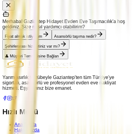
Merhaba! Gaziantep Hidayet Evden Eve Taşımacılık'a hoş
geldiniz. Size nasıl yardımcı olabilirim?
Fiyat almak istiyorum
Asansörlü taşıma nedir?
Şehirlerarası hizmetiniz var mı?
👤 Müşteri Temsilcisine Bağlan
Yarım asırlık tecrübeyle Gaziantep'ten tüm Türkiye'ye
sigortalı, asansörlü ve profesyonel evden eve nakliyat
hizmeti. Eşyalarınız bize emanet.
Hızlı Menü
Ana Sayfa
Hakkımızda