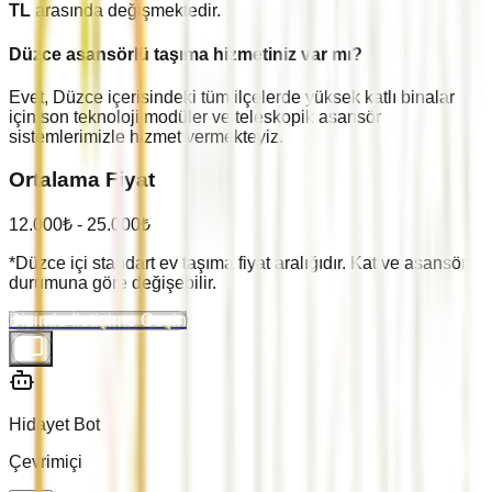
TL
arasında değişmektedir.
Düzce
asansörlü taşıma hizmetiniz var mı?
Evet,
Düzce
içerisindeki tüm ilçelerde yüksek katlı binalar
için son teknoloji modüler ve teleskopik asansör
sistemlerimizle hizmet vermekteyiz.
Ortalama Fiyat
12.000
₺ -
25.000
₺
*
Düzce
içi standart ev taşıma fiyat aralığıdır. Kat ve asansör
durumuna göre değişebilir.
Bizimle İletişime Geçin
Hidayet Bot
Çevrimiçi