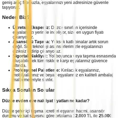
geniş araç filomuzla, eşyalarınızı yeni adresinize güvenle
taşıyoruz.
Neden Biz?
Ücretsiz Ekspertiz:
Düzce
sınırları içerisinde
eşyalarınızı yerinde inceliyor, size en uygun fiyatı
çıkarıyoruz.
Asansörlü Taşıma:
Yüksek katlı binalar artık sorun
değil. Son teknoloji asansörlerimizle eşyalarınızı
çiziksiz indirip çıkarıyoruz.
Sigortalı Nakliyat:
Yol boyunca veya taşıma esnasında
oluşabilecek tüm risklere karşı eşyalarınız güvence
altında.
Profesyonel Paketleme:
Kırılacak eşyalarınız,
mobilyalarınız ve beyaz eşyalarınız en kaliteli ambalaj
malzemeleriyle sarılır.
Sıkça Sorulan Sorular
Düzce
evden eve nakliyat fiyatları ne kadar?
Düzce
şehir içi taşıma ücretleri eşyanın hacmi, asansör
durumu ve kat sayısına göre ortalama
12.000
TL
ile
25.000