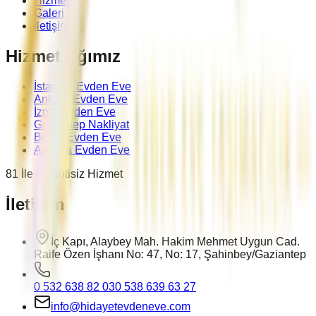
Hizmetler
Galeri
İletişim
Hizmet Ağımız
İstanbul Evden Eve
Ankara Evden Eve
İzmir Evden Eve
Gaziantep Nakliyat
Bursa Evden Eve
Antalya Evden Eve
81 İle Kesintisiz Hizmet
İletişim
İç Kapı, Alaybey Mah. Hakim Mehmet Uygun Cad.
Raife Özen İşhanı No: 47, No: 17, Şahinbey/Gaziantep
0 532 638 82 03
0 538 639 63 27
info@hidayetevdeneve.com