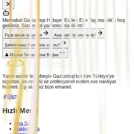
Merhaba! Gaziantep Hidayet Evden Eve Taşımacılık'a hoş
geldiniz. Size nasıl yardımcı olabilirim?
Fiyat almak istiyorum
Asansörlü taşıma nedir?
Şehirlerarası hizmetiniz var mı?
👤 Müşteri Temsilcisine Bağlan
Yarım asırlık tecrübeyle Gaziantep'ten tüm Türkiye'ye
sigortalı, asansörlü ve profesyonel evden eve nakliyat
hizmeti. Eşyalarınız bize emanet.
Hızlı Menü
Ana Sayfa
Hakkımızda