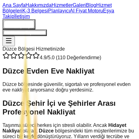
Ana Sayfa
Hakkımızda
Hizmetler
Galeri
Blog
Hizmet
Bölgeleri
K-3 Belgesi
Planlayıcı
AI Fiyat Motoru
Eşya
Takip
İletişim
Giriş/Kayıt
Ne Kadara Taşınırım?
Düzce
Bölgesi Hizmetinizde
4.9
/5.0 (
110
Değerlendirme)
Düzce
Evden Eve Nakliyat
Düzce bölgesinde güvenilir, sigortalı ve profesyonel evden
eve nakliyat arıyorsanız doğru yerdesiniz.
Düzce
Şehir İçi ve Şehirler Arası
Profesyonel Nakliyat
Taşınma süreci herkes için stresli olabilir. Ancak
Hidayet
Nakliyat
olarak,
Düzce
bölgesindeki tüm müşterilerimize bu
süreci bir keyfe dönüştürüyoruz. Yılların verdiği tecrübe ve