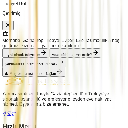
Hidayet Bot
Çevrimiçi
Merhaba! Gaziantep Hidayet Evden Eve Taşımacılık'a hoş
geldiniz. Size nasıl yardımcı olabilirim?
Fiyat almak istiyorum
Asansörlü taşıma nedir?
Şehirlerarası hizmetiniz var mı?
👤 Müşteri Temsilcisine Bağlan
Yarım asırlık tecrübeyle Gaziantep'ten tüm Türkiye'ye
sigortalı, asansörlü ve profesyonel evden eve nakliyat
hizmeti. Eşyalarınız bize emanet.
Hızlı Menü