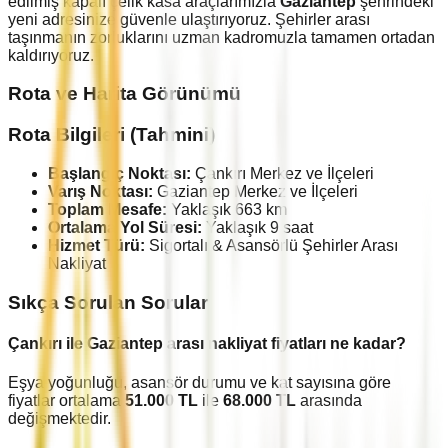
edilmiş kapalı çelik kasa araçlarımızla
Gaziantep
şehrindeki
yeni adresinize güvenle ulaştırıyoruz. Şehirler arası
taşınmanın zorluklarını uzman kadromuzla tamamen ortadan
kaldırıyoruz.
Rota ve Harita Görünümü
Rota Bilgileri (Tahmini)
Başlangıç Noktası:
Çankırı
Merkez ve İlçeleri
Varış Noktası:
Gaziantep
Merkez ve İlçeleri
Toplam Mesafe:
Yaklaşık
663
km
Ortalama Yol Süresi:
Yaklaşık
9
saat
Hizmet Türü:
Sigortalı & Asansörlü Şehirler Arası
Nakliyat
Sıkça Sorulan Sorular
Çankırı
ile
Gaziantep
arası nakliyat fiyatları ne kadar?
Eşya yoğunluğu, asansör durumu ve kat sayısına göre
fiyatlar ortalama
51.000
TL
ile
68.000
TL
arasında
değişmektedir.