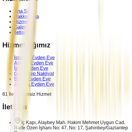
Ana Sayfa
Hakkımızda
Hizmetler
Galeri
İletişim
Hizmet Ağımız
İstanbul Evden Eve
Ankara Evden Eve
İzmir Evden Eve
Gaziantep Nakliyat
Bursa Evden Eve
Antalya Evden Eve
81 İle Kesintisiz Hizmet
İletişim
İç Kapı, Alaybey Mah. Hakim Mehmet Uygun Cad.
Raife Özen İşhanı No: 47, No: 17, Şahinbey/Gaziantep