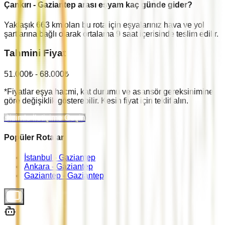
Çankırı
-
Gaziantep
arası eşyam kaç günde gider?
Yaklaşık
663
km olan bu rota için eşyalarınız hava ve yol
şartlarına bağlı olarak ortalama
9
saat içerisinde teslim edilir.
Tahmini Fiyat
51.000
₺ -
68.000
₺
*Fiyatlar eşya hacmi, kat durumu ve asansör gereksinimine
göre değişiklik gösterebilir. Kesin fiyat için teklif alın.
Bizimle İletişime Geçin
Popüler Rotalar
İstanbul -
Gaziantep
Ankara -
Gaziantep
Gaziantep -
Gaziantep