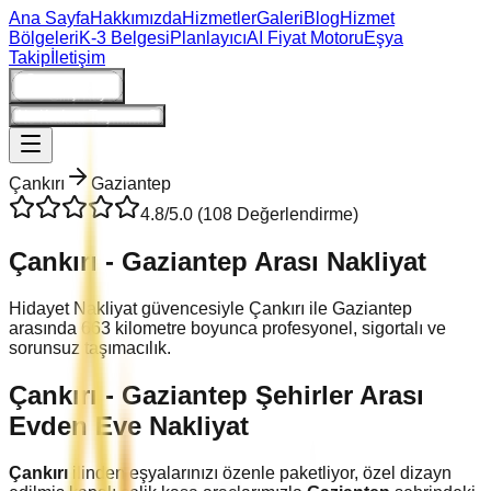
Ana Sayfa
Hakkımızda
Hizmetler
Galeri
Blog
Hizmet
Bölgeleri
K-3 Belgesi
Planlayıcı
AI Fiyat Motoru
Eşya
Takip
İletişim
Giriş/Kayıt
Ne Kadara Taşınırım?
Çankırı
Gaziantep
4.8
/5.0 (
108
Değerlendirme)
Çankırı
-
Gaziantep
Arası Nakliyat
Hidayet Nakliyat güvencesiyle
Çankırı
ile
Gaziantep
arasında
663
kilometre boyunca profesyonel, sigortalı ve
sorunsuz taşımacılık.
Çankırı
-
Gaziantep
Şehirler Arası
Evden Eve Nakliyat
Çankırı
ilinden eşyalarınızı özenle paketliyor, özel dizayn