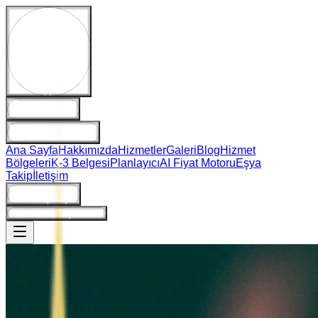
WhatsApp Destek
Hemen Ara
E-Posta Gönder
Ana Sayfa
Hakkımızda
Hizmetler
Galeri
Blog
Hizmet
Bölgeleri
K-3 Belgesi
Planlayıcı
AI Fiyat Motoru
Eşya
Takip
İletişim
Giriş/Kayıt
Ne Kadara Taşınırım?