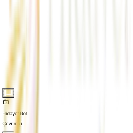
nakliyat
gaziantep kurumsal nakliyat
Hidayet Bot
Çevrimiçi