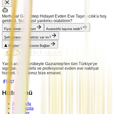
Merhaba! Gaziantep Hidayet Evden Eve Taşımacılık'a hoş
geldiniz. Size nasıl yardımcı olabilirim?
Fiyat almak istiyorum
Asansörlü taşıma nedir?
Şehirlerarası hizmetiniz var mı?
👤 Müşteri Temsilcisine Bağlan
Yarım asırlık tecrübeyle Gaziantep'ten tüm Türkiye'ye
sigortalı, asansörlü ve profesyonel evden eve nakliyat
hizmeti. Eşyalarınız bize emanet.
Hızlı Menü
Ana Sayfa
Hakkımızda
Hizmetler