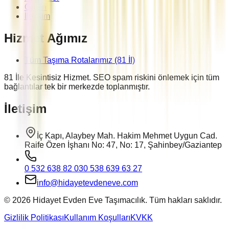
Galeri
İletişim
Hizmet Ağımız
Tüm Taşıma Rotalarımız (81 İl)
81 İle Kesintisiz Hizmet. SEO spam riskini önlemek için tüm
bağlantılar tek bir merkezde toplanmıştır.
İletişim
İç Kapı, Alaybey Mah. Hakim Mehmet Uygun Cad.
Raife Özen İşhanı No: 47, No: 17, Şahinbey/Gaziantep
0 532 638 82 03
0 538 639 63 27
info@hidayetevdeneve.com
©
2026
Hidayet Evden Eve Taşımacılık. Tüm hakları saklıdır.
Gizlilik Politikası
Kullanım Koşulları
KVKK