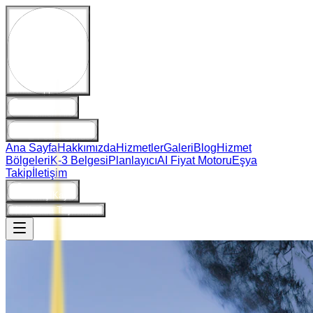
WhatsApp Destek
Hemen Ara
E-Posta Gönder
Ana Sayfa
Hakkımızda
Hizmetler
Galeri
Blog
Hizmet
Bölgeleri
K-3 Belgesi
Planlayıcı
AI Fiyat Motoru
Eşya
Takip
İletişim
Giriş/Kayıt
Ne Kadara Taşınırım?