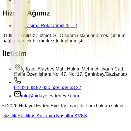
İletişim
Hizmet Ağımız
Tüm Taşıma Rotalarımız (81 İl)
81 İle Kesintisiz Hizmet. SEO spam riskini önlemek için tüm
bağlantılar tek bir merkezde toplanmıştır.
İletişim
İç Kapı, Alaybey Mah. Hakim Mehmet Uygun Cad.
Raife Özen İşhanı No: 47, No: 17, Şahinbey/Gaziantep
0 532 638 82 03
0 538 639 63 27
info@hidayetevdeneve.com
©
2026
Hidayet Evden Eve Taşımacılık. Tüm hakları saklıdır.
Gizlilik Politikası
Kullanım Koşulları
KVKK