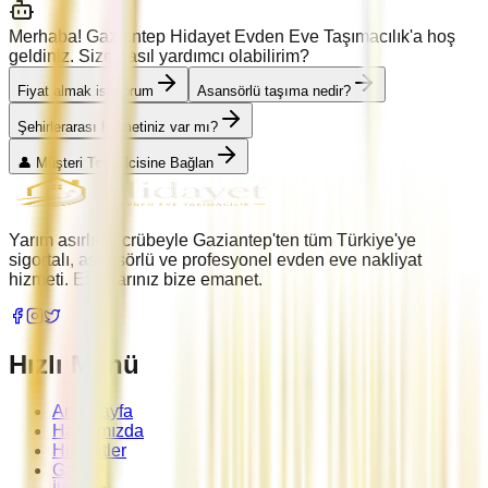
Merhaba! Gaziantep Hidayet Evden Eve Taşımacılık'a hoş
geldiniz. Size nasıl yardımcı olabilirim?
Fiyat almak istiyorum
Asansörlü taşıma nedir?
Şehirlerarası hizmetiniz var mı?
👤 Müşteri Temsilcisine Bağlan
Yarım asırlık tecrübeyle Gaziantep'ten tüm Türkiye'ye
sigortalı, asansörlü ve profesyonel evden eve nakliyat
hizmeti. Eşyalarınız bize emanet.
Hızlı Menü
Ana Sayfa
Hakkımızda
Hizmetler
Galeri