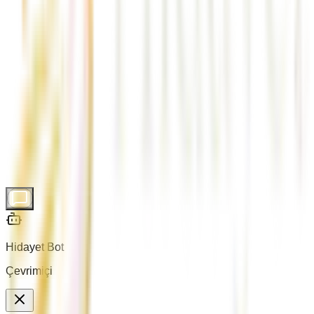
gaziantep çeyiz taşıma
Hidayet Bot
Çevrimiçi