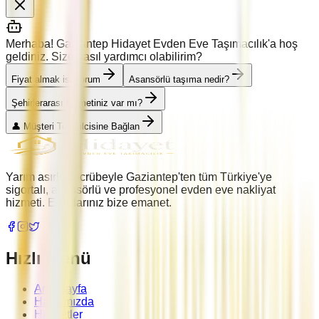
Merhaba! Gaziantep Hidayet Evden Eve Taşımacılık'a hoş
geldiniz. Size nasıl yardımcı olabilirim?
Fiyat almak istiyorum
Asansörlü taşıma nedir?
Şehirlerarası hizmetiniz var mı?
👤 Müşteri Temsilcisine Bağlan
Yarım asırlık tecrübeyle Gaziantep'ten tüm Türkiye'ye
sigortalı, asansörlü ve profesyonel evden eve nakliyat
hizmeti. Eşyalarınız bize emanet.
Hızlı Menü
Ana Sayfa
Hakkımızda
Hizmetler