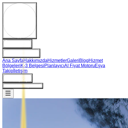
WhatsApp Destek
Hemen Ara
E-Posta Gönder
Ana Sayfa
Hakkımızda
Hizmetler
Galeri
Blog
Hizmet
Bölgeleri
K-3 Belgesi
Planlayıcı
AI Fiyat Motoru
Eşya
Takip
İletişim
Giriş/Kayıt
Ne Kadara Taşınırım?