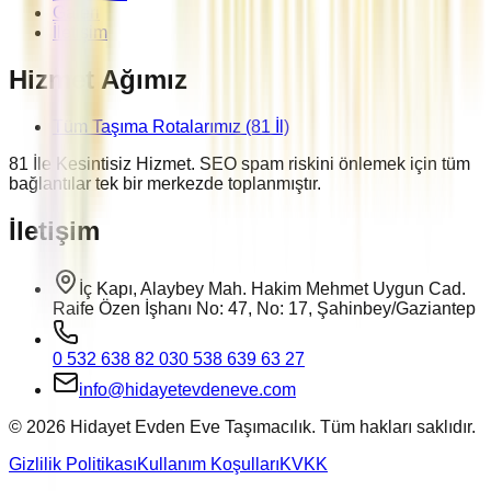
Galeri
İletişim
Hizmet Ağımız
Tüm Taşıma Rotalarımız (81 İl)
81 İle Kesintisiz Hizmet. SEO spam riskini önlemek için tüm
bağlantılar tek bir merkezde toplanmıştır.
İletişim
İç Kapı, Alaybey Mah. Hakim Mehmet Uygun Cad.
Raife Özen İşhanı No: 47, No: 17, Şahinbey/Gaziantep
0 532 638 82 03
0 538 639 63 27
info@hidayetevdeneve.com
©
2026
Hidayet Evden Eve Taşımacılık. Tüm hakları saklıdır.
Gizlilik Politikası
Kullanım Koşulları
KVKK