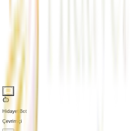
nakliyat
gaziantep asansörlü nakliyat
Hidayet Bot
Çevrimiçi