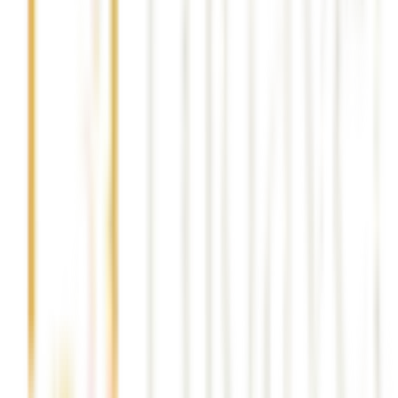
ASANSÖRLÜ NAKLIYAT
gaziantep asansörlü nakliyat
gaziantep asansörlü