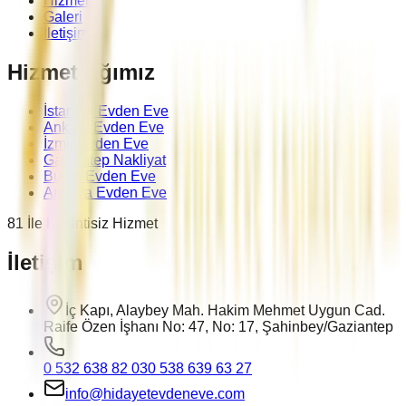
Hizmetler
Galeri
İletişim
Hizmet Ağımız
İstanbul Evden Eve
Ankara Evden Eve
İzmir Evden Eve
Gaziantep Nakliyat
Bursa Evden Eve
Antalya Evden Eve
81 İle Kesintisiz Hizmet
İletişim
İç Kapı, Alaybey Mah. Hakim Mehmet Uygun Cad.
Raife Özen İşhanı No: 47, No: 17, Şahinbey/Gaziantep
0 532 638 82 03
0 538 639 63 27
info@hidayetevdeneve.com