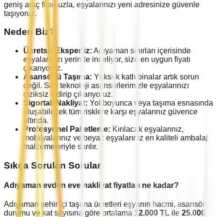
geniş araç filomuzla, eşyalarınızı yeni adresinize güvenle
taşıyoruz.
Neden Biz?
Ücretsiz Ekspertiz:
Adıyaman
sınırları içerisinde
eşyalarınızı yerinde inceliyor, size en uygun fiyatı
çıkarıyoruz.
Asansörlü Taşıma:
Yüksek katlı binalar artık sorun
değil. Son teknoloji asansörlerimizle eşyalarınızı
çiziksiz indirip çıkarıyoruz.
Sigortalı Nakliyat:
Yol boyunca veya taşıma esnasında
oluşabilecek tüm risklere karşı eşyalarınız güvence
altında.
Profesyonel Paketleme:
Kırılacak eşyalarınız,
mobilyalarınız ve beyaz eşyalarınız en kaliteli ambalaj
malzemeleriyle sarılır.
Sıkça Sorulan Sorular
Adıyaman
evden eve nakliyat fiyatları ne kadar?
Adıyaman
şehir içi taşıma ücretleri eşyanın hacmi, asansör
durumu ve kat sayısına göre ortalama
12.000
TL
ile
25.000