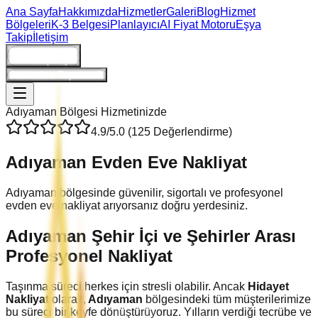
Ana Sayfa
Hakkımızda
Hizmetler
Galeri
Blog
Hizmet
Bölgeleri
K-3 Belgesi
Planlayıcı
AI Fiyat Motoru
Eşya
Takip
İletişim
Giriş/Kayıt
Ne Kadara Taşınırım?
Adıyaman
Bölgesi Hizmetinizde
4.9
/5.0 (
125
Değerlendirme)
Adıyaman
Evden Eve Nakliyat
Adıyaman bölgesinde güvenilir, sigortalı ve profesyonel
evden eve nakliyat arıyorsanız doğru yerdesiniz.
Adıyaman
Şehir İçi ve Şehirler Arası
Profesyonel Nakliyat
Taşınma süreci herkes için stresli olabilir. Ancak
Hidayet
Nakliyat
olarak,
Adıyaman
bölgesindeki tüm müşterilerimize
bu süreci bir keyfe dönüştürüyoruz. Yılların verdiği tecrübe ve