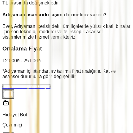
TL
arasında değişmektedir.
Adıyaman
asansörlü taşıma hizmetiniz var mı?
Evet,
Adıyaman
içerisindeki tüm ilçelerde yüksek katlı binalar
için son teknoloji modüler ve teleskopik asansör
sistemlerimizle hizmet vermekteyiz.
Ortalama Fiyat
12.000
₺ -
25.000
₺
*
Adıyaman
içi standart ev taşıma fiyat aralığıdır. Kat ve
asansör durumuna göre değişebilir.
Bizimle İletişime Geçin
Hidayet Bot
Çevrimiçi